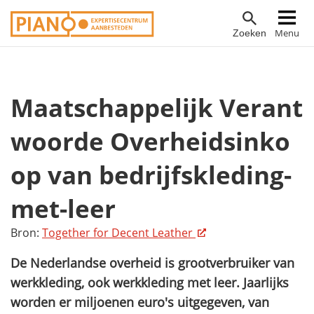
Overslaan
Hoofdnavigatie
Menu
Zoeken
en
naar
de
inhoud
Maatschappelijk Verant
gaan
woorde Overheidsinko
op van bedrijfskleding-
met-leer
Bron:
Together for Decent Leather
De Nederlandse overheid is grootverbruiker van
werkkleding, ook werkkleding met leer. Jaarlijks
worden er miljoenen euro's uitgegeven, van