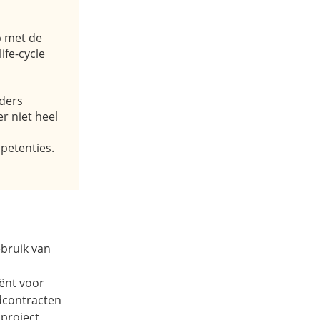
p met de
life-cycle
lders
r niet heel
mpetenties.
bruik van
ënt voor
rdcontracten
 project