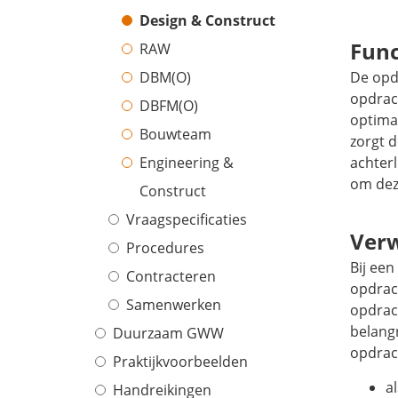
Design & Construct
Func
RAW
DBM(O)
De opdr
opdrach
DBFM(O)
optimal
Bouwteam
zorgt 
Engineering &
achterl
om deze
Construct
Vraagspecificaties
Ver
Procedures
Bij ee
Contracteren
opdrac
Samenwerken
opdrac
belangr
Duurzaam GWW
opdrac
Praktijkvoorbeelden
a
Handreikingen