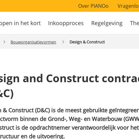
Over PIANOo
Vragenlo
open in het kort
Inkoopproces
Regelgeving
Th
atie
Bouworganisatievormen
Design & Construct
sign and Construct contra
&C)
n & Construct
(D&C) is de meest gebruikte geïntegree
actvorm binnen de Grond-, Weg- en Waterbouw (GWW)
struct
is de opdrachtnemer verantwoordelijk voor he
tructuur en de uitvoering.