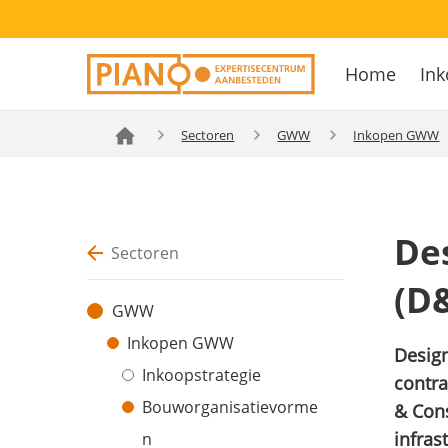
Overslaan
Secondary
en
Home
Ink
navigation
naar
Hoofdnavig
de
inhoud
Sectoren
GWW
Inkopen GWW
gaan
De
Sectoren
(D
GWW
Inkopen GWW
Desig
Inkoopstrategie
contr
Bouworganisatievorme
& Con
infras
n