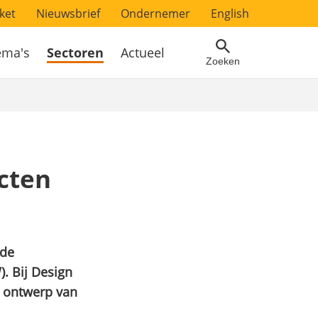
ket
Nieuwsbrief
Ondernemer
English
ema's
Sectoren
Actueel
Zoeken
cten
rde
. Bij
Design
t ontwerp van