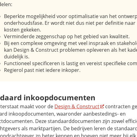
elen:
Beperkte mogelijkheid voor optimalisatie van het ontwer
onderhoudsfase. Er wordt niet dus niet per definitie naar
kosten gekeken.
Verminderde zeggenschap op het gebied van kwaliteit.
Bij een complexe omgeving met veel inspraak en stakeho
kan
Design & Construct
problemen opleveren als het kade
duidelijk is.
Functioneel specificeren is lastig en vereist specifieke co
Regierol past niet iedere inkoper.
ndaard inkoopdocumenten
aterstaat maakt voor de
Design & Construct
contracten ge
ard inkoopdocumenten, waaronder aanbestedings- en
ctdocumenten. Deze standaarddocumenten zijn zowel effici
htgevers als marktpartijen. De bedrijven leren de standaa
 opdrachtgever zo beter kennen en hoeven niet meer bij elk