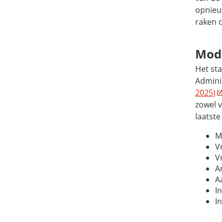
opnieuw
raken 
Mod
Het st
Admini
2025)
zowel 
laatste 
M
V
V
A
A
I
I