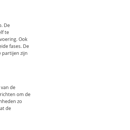
p. De
lf te
tvoering. Ook
ide fases. De
partijen zijn
d van de
richten om de
amheden zo
dat de