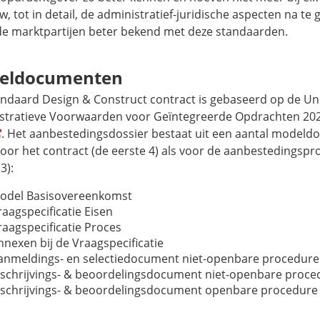
, tot in detail, de administratief-juridische aspecten na te 
de marktpartijen beter bekend met deze standaarden.
eldocumenten
andaard
Design & Construct
contract is gebaseerd op de U
stratieve Voorwaarden voor Geïntegreerde Opdrachten 202
. Het aanbestedingsdossier bestaat uit een aantal model
voor het contract (de eerste 4) als voor de aanbestedingspr
3):
odel Basisovereenkomst
raagspecificatie Eisen
raagspecificatie Proces
nnexen bij de Vraagspecificatie
anmeldings- en selectiedocument niet-openbare procedure
nschrijvings- & beoordelingsdocument niet-openbare proce
nschrijvings- & beoordelingsdocument openbare procedure