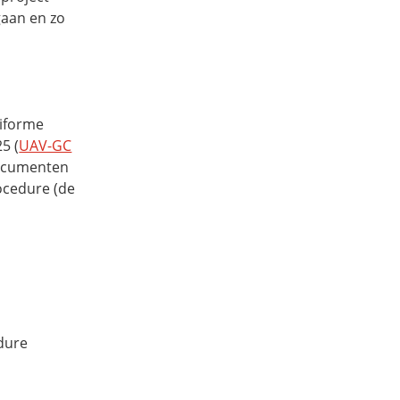
gaan en zo
niforme
5 (
UAV-GC
documenten
ocedure (de
dure