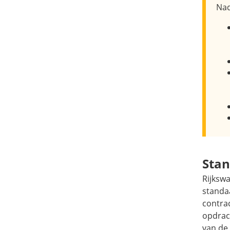
Nad
Sta
Rijksw
standa
contra
opdrac
van de