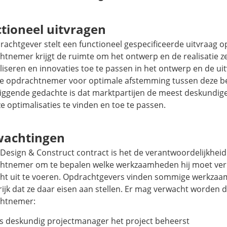
tioneel uitvragen
achtgever stelt een functioneel gespecificeerde uitvraag o
tnemer krijgt de ruimte om het ontwerp en de realisatie ze
iseren en innovaties toe te passen in het ontwerp en de ui
de opdrachtnemer voor optimale afstemming tussen deze be
iggende gedachte is dat marktpartijen de meest deskundige 
 optimalisaties te vinden en toe te passen.
wachtingen
n
Design & Construct
contract is het de verantwoordelijkhei
htnemer om te bepalen welke werkzaamheden hij moet ver
ht uit te voeren. Opdrachtgevers vinden sommige werkza
ijk dat ze daar eisen aan stellen. Er mag verwacht worden 
htnemer:
ls deskundig projectmanager het project beheerst