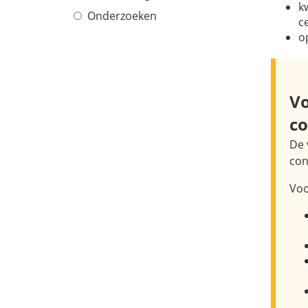
k
Onderzoeken
c
o
Vo
co
De 
con
Voo