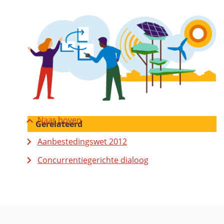
Naar boven
Gerelateerd
Aanbestedingswet 2012
Concurrentiegerichte dialoog