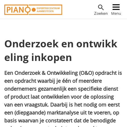
Overslaan
Hoofdnavigatie
Menu
Zoeken
en
naar
de
inhoud
Onderzoek en ontwikk
gaan
eling inkopen
Een Onderzoek & Ontwikkeling (O&O) opdracht is
een opdracht waarbij je één of meerdere
ondernemers gezamenlijk een specifieke dienst
of product laat ontwikkelen voor de oplossing
van een vraagstuk. Daarbij is het nodig om eerst
een (diepgaande) marktanalyse uit te voeren, op
basis waarvan je constateert dat de benodigde