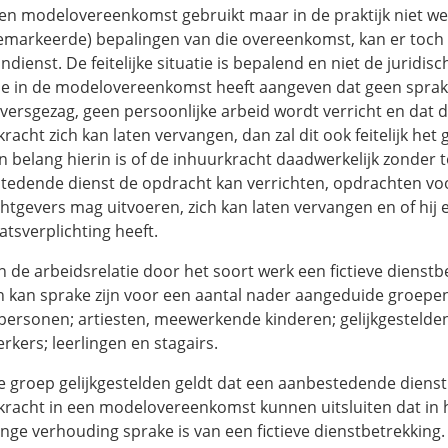
 een modelovereenkomst gebruikt maar in de praktijk niet we
gemarkeerde) bepalingen van die overeenkomst, kan er toch 
ndienst. De feitelijke situatie is bepalend en niet de juridisc
 je in de modelovereenkomst heeft aangeven dat geen sprak
versgezag, geen persoonlijke arbeid wordt verricht en dat 
racht zich kan laten vervangen, dan zal dit ook feitelijk het
an belang hierin is of de inhuurkracht daadwerkelijk zonder 
tedende dienst de opdracht kan verrichten, opdrachten vo
htgevers mag uitvoeren, zich kan laten vervangen en of hij 
atsverplichting heeft.
 de arbeidsrelatie door het soort werk een fictieve dienstbe
n kan sprake zijn voor een aantal nader aangeduide groepen
personen; artiesten, meewerkende kinderen; gelijkgestelde
rkers; leerlingen en stagairs.
e groep gelijkgestelden geldt dat een aanbestedende dienst
kracht in een modelovereenkomst kunnen uitsluiten dat in
nge verhouding sprake is van een fictieve dienstbetrekking.