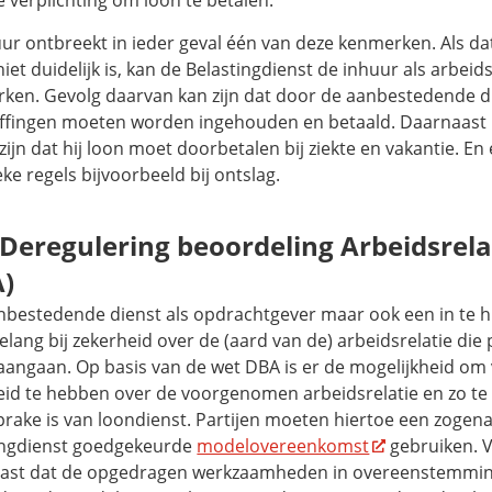
uur ontbreekt in ieder geval één van deze kenmerken. Als dat 
 niet duidelijk is, kan de Belastingdienst de inhuur als arbe
ken. Gevolg daarvan kan zijn dat door de aanbestedende di
ffingen moeten worden ingehouden en betaald. Daarnaast
zijn dat hij loon moet doorbetalen bij ziekte en vakantie. En
eke regels bijvoorbeeld bij ontslag.
Deregulering beoordeling Arbeidsrela
)
nbestedende dienst als opdrachtgever maar ook een in te h
elang bij zekerheid over de (aard van de) arbeidsrelatie die 
 aangaan. Op basis van de wet DBA is er de mogelijkheid om
eid te hebben over de voorgenomen arbeidsrelatie en zo te
prake is van loondienst. Partijen moeten hiertoe een zoge
ingdienst goedgekeurde
modelovereenkomst
gebruiken. V
ast dat de opgedragen werkzaamheden in overeenstemmin