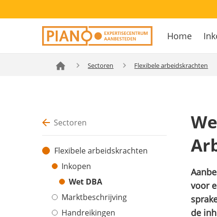
Overslaan
Secondary
en
Home
Ink
navigation
naar
Hoofdnavig
de
inhoud
Sectoren
Flexibele arbeidskrachten
gaan
We
Sectoren
Arb
Flexibele arbeidskrachten
Inkopen
Aanbes
Wet DBA
voor 
Marktbeschrijving
sprake
de inh
Handreikingen