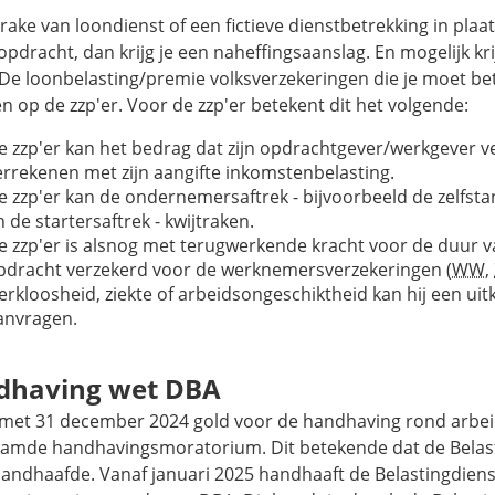
prake van loondienst of een fictieve dienstbetrekking in plaa
pdracht, dan krijg je een naheffingsaanslag. En mogelijk kri
 De loonbelasting/premie volksverzekeringen die je moet bet
n op de zzp'er. Voor de zzp'er betekent dit het volgende:
e zzp'er kan het bedrag dat zijn opdrachtgever/werkgever ve
errekenen met zijn aangifte inkomstenbelasting.
e zzp'er kan de ondernemersaftrek - bijvoorbeeld de zelfst
n de startersaftrek - kwijtraken.
e zzp'er is alsnog met terugwerkende kracht voor de duur 
pdracht verzekerd voor de werknemersverzekeringen (
WW
,
erkloosheid, ziekte of arbeidsongeschiktheid kan hij een uit
anvragen.
dhaving wet DBA
 met 31 december 2024 gold voor de handhaving rond arbeid
amde handhavingsmoratorium. Dit betekende dat de Belast
 handhaafde. Vanaf januari 2025 handhaaft de Belastingdien