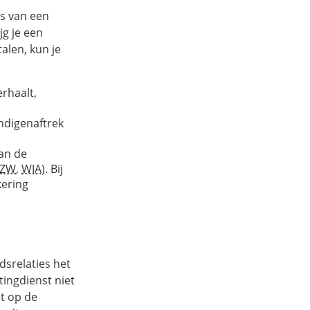
ts van een
jg je een
alen, kun je
rhaalt,
andigenaftrek
van de
ZW
,
WIA
). Bij
kering
srelaties het
ingdienst niet
st op de