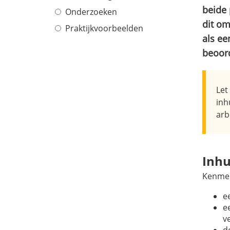
beide 
Onderzoeken
dit om
Praktijkvoorbeelden
als ee
beoord
Let
inh
arb
Inhu
Kenmer
e
e
v
d