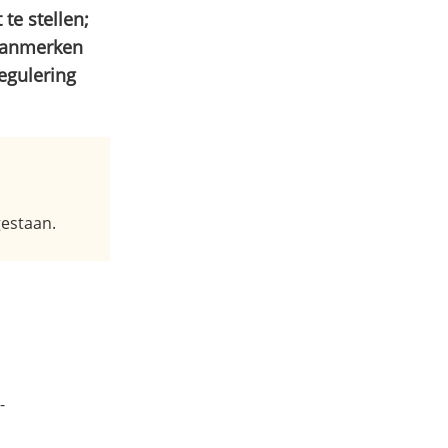
te stellen;
 aanmerken
egulering
gestaan.
-