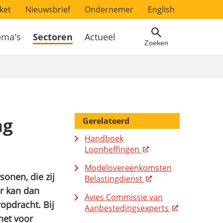
ket
Nieuwsbrief
Ondernemer
English
ema's
Sectoren
Actueel
Zoeken
ng
Gerelateerd
Handboek
Loonheffingen
Modelovereenkomsten
onen, die zij
Belastingdienst
r kan dan
Avies Commissie van
opdracht. Bij
Aanbestedingsexperts
het voor