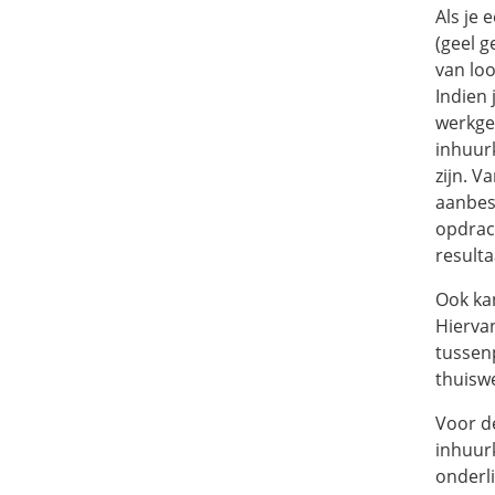
Als je
(geel 
van loo
Indien
werkge
inhuurk
zijn. V
aanbes
opdrac
resulta
Ook kan
Hierva
tussen
thuiswe
Voor d
inhuur
onderli