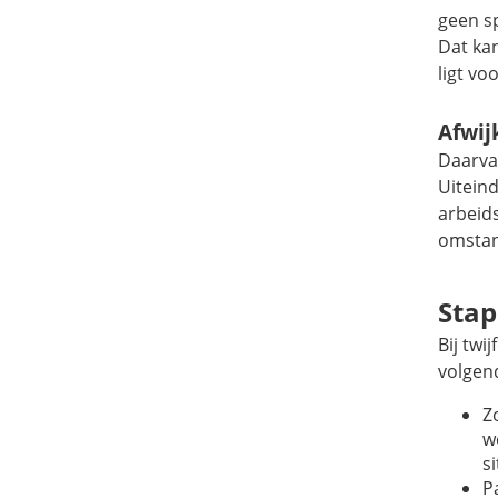
geen s
Dat ka
ligt vo
Afwij
Daarva
Uiteind
arbeids
omstan
Sta
Bij tw
volgen
Z
w
s
P