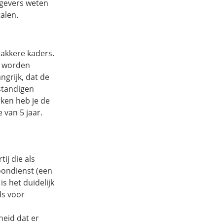
gevers weten
alen.
rakkere kaders.
l worden
ngrijk, dat de
fstandigen
ken heb je de
 van 5 jaar.
tij die als
oondienst (een
s het duidelijk
ds voor
heid dat er