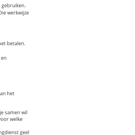
 gebruiken.
Die werkwijze
et betalen.
 en
dan het
je samen wil
voor welke
ngdienst geel