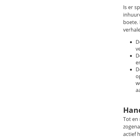
Is er s
inhuuro
boete.
verhale
D
v
D
e
D
o
w
a
Han
Tot en
zogena
actief