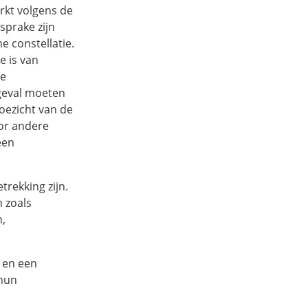
rkt volgens de
sprake zijn
he constellatie.
e is van
de
 geval moeten
toezicht van de
or andere
een
trekking zijn.
 zoals
n,
 en een
 hun