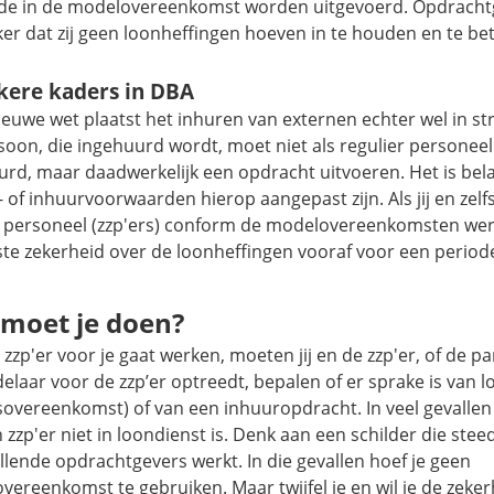
de in de modelovereenkomst worden uitgevoerd. Opdracht
er dat zij geen loonheffingen hoeven in te houden en te bet
kere kaders in DBA
euwe wet plaatst het inhuren van externen echter wel in st
soon, die ingehuurd wordt, moet niet als regulier personee
rd, maar daadwerkelijk een opdracht uitvoeren. Het is bela
 of inhuurvoorwaarden hierop aangepast zijn. Als jij en zel
 personeel (zzp'ers) conform de modelovereenkomsten wer
te zekerheid over de loonheffingen vooraf voor een periode
moet je doen?
 zzp'er voor je gaat werken, moeten jij en de zzp'er, of de par
laar voor de zzp’er optreedt, bepalen of er sprake is van l
overeenkomst) of van een inhuuropdracht. In veel gevallen i
 zzp'er niet in loondienst is. Denk aan een schilder die stee
llende opdrachtgevers werkt. In die gevallen hoef je geen
ereenkomst te gebruiken. Maar twijfel je en wil je de zeker