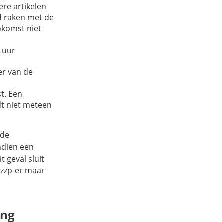
re artikelen
jd raken met de
nkomst niet
tuur
r van de
t. Een
dt niet meteen
 de
ndien een
t geval sluit
 zzp-er maar
ing