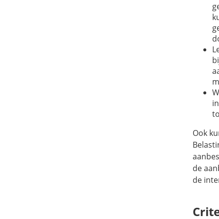
g
k
g
d
L
b
a
m
W
i
t
Ook ku
Belast
aanbest
de aan
de inte
Crit