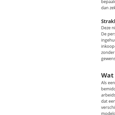
bepaal
dan zek
Strak
Deze ni
De per
ingehuu
inkoop-
zonder
gewens
Wat 
Als een
bemidde
arbeids
dat een
verschi
modelov