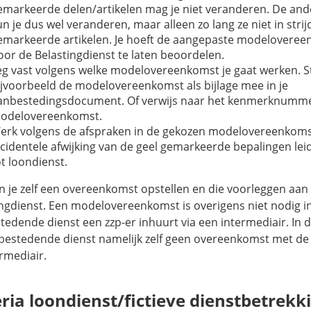
emarkeerde delen/artikelen mag je niet veranderen. De ande
un je dus wel veranderen, maar alleen zo lang ze niet in stri
emarkeerde artikelen. Je hoeft de aangepaste modeloveree
oor de Belastingdienst te laten beoordelen.
eg vast volgens welke modelovereenkomst je gaat werken. S
ijvoorbeeld de modelovereenkomst als bijlage mee in je
anbestedingsdocument. Of verwijs naar het kenmerknumme
odelovereenkomst.
erk volgens de afspraken in de gekozen modelovereenkoms
ncidentele afwijking van de geel gemarkeerde bepalingen lei
ot loondienst.
n je zelf een overeenkomst opstellen en die voorleggen aan
ingdienst. Een modelovereenkomst is overigens niet nodig i
edende dienst een zzp-er inhuurt via een intermediair. In di
bestedende dienst namelijk zelf geen overeenkomst met de
rmediair.
eria loondienst/fictieve dienstbetrekk