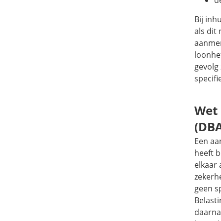
Bij inh
als dit
aanmer
loonhe
gevolg 
specifi
Wet 
(DBA
Een aa
heeft b
elkaar
zekerh
geen s
Belast
daarna