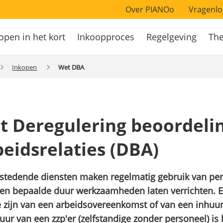
Over PIANOo
Vragenlo
open in het kort
Inkoopproces
Regelgeving
Th
atie
Inkopen
Wet DBA
t Deregulering beoordeli
eidsrelaties (DBA)
tedende diensten maken regelmatig gebruik van pers
een bepaalde duur werkzaamheden laten verrichten. E
 zijn van een arbeidsovereenkomst of van een inhuur
uur van een zzp'er (zelfstandige zonder personeel) is 