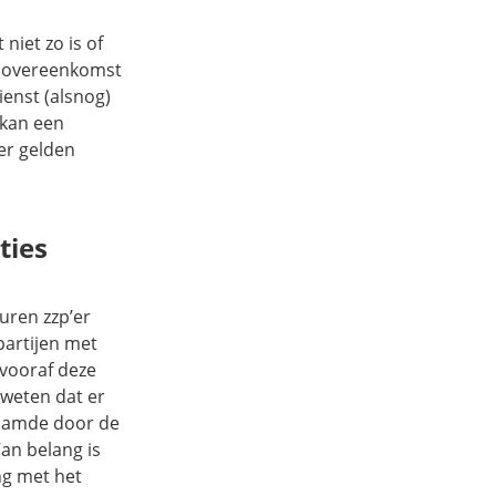
niet zo is of
idsovereenkomst
enst (alsnog)
 kan een
 er gelden
ties
uren zzp’er
partijen met
 vooraf deze
 weten dat er
naamde door de
an belang is
g met het