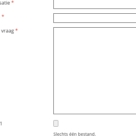
satie
*
e
*
w vraag
*
 1
Slechts één bestand.