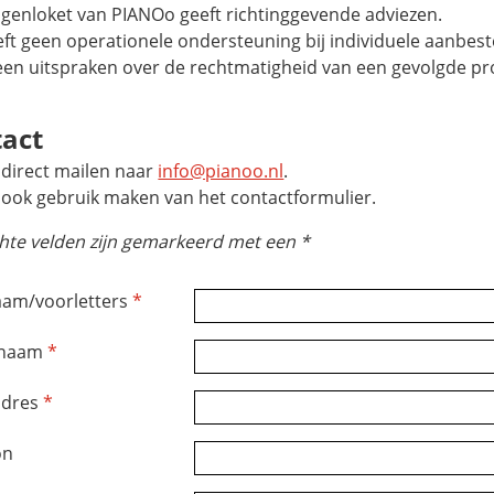
agenloket van PIANOo geeft richtinggevende adviezen.
eft geen operationele ondersteuning bij individuele aanbes
een uitspraken over de rechtmatigheid van een gevolgde pr
act
 direct mailen naar
info@pianoo.nl
.
t ook gebruik maken van het contactformulier.
chte velden zijn gemarkeerd met een *
am/voorletters
*
rnaam
*
adres
*
on