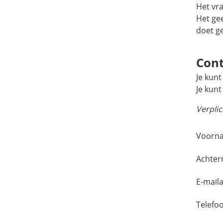
Het vr
Het ge
doet g
Cont
Je kunt
Je kun
Verpli
Voorna
Achte
E-mail
Telefo