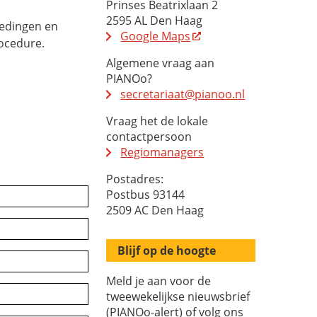
Prinses Beatrixlaan 2
2595 AL Den Haag
tedingen en
Google Maps
ocedure.
Algemene vraag aan
PIANOo?
secretariaat@pianoo.nl
Vraag het de lokale
contactpersoon
Regiomanagers
Postadres:
Postbus 93144
2509 AC Den Haag
Blijf op de hoogte
Meld je aan voor de
tweewekelijkse nieuwsbrief
(PIANOo-alert) of volg ons