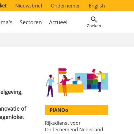
ket
Nieuwsbrief
Ondernemer
English
ema's
Sectoren
Actueel
Zoeken
elgeving,
novatie of
PIANOo
ragenloket
Rijksdienst voor
Ondernemend Nederland