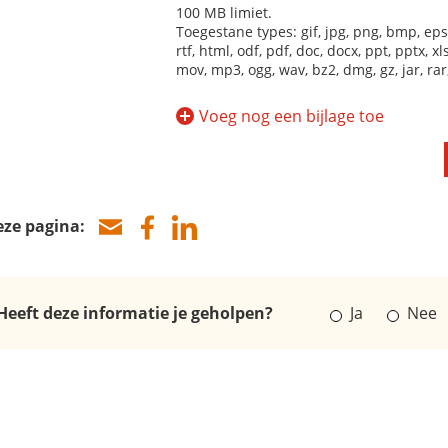
100 MB limiet.
Toegestane types: gif, jpg, png, bmp, eps, t
rtf, html, odf, pdf, doc, docx, ppt, pptx, xls
mov, mp3, ogg, wav, bz2, dmg, gz, jar, rar, s
Voeg nog een bijlage toe
eze pagina:
Heeft deze informatie je geholpen?
Ja
Nee