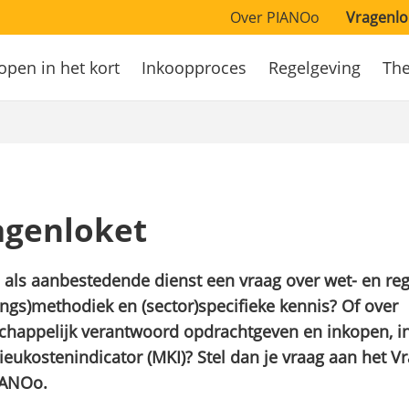
Over PIANOo
Vragenlo
open in het kort
Inkoopproces
Regelgeving
Th
atie
agenloket
j als aanbestedende dienst een vraag over wet- en reg
ngs)methodiek en (sector)specifieke kennis? Of over
happelijk verantwoord opdrachtgeven en inkopen, in
ieukostenindicator (MKI)? Stel dan je vraag aan het V
IANOo.