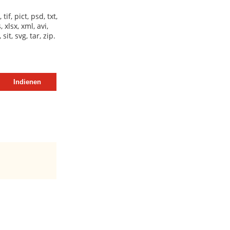
if, pict, psd, txt,
, xlsx, xml, avi,
it, svg, tar, zip.