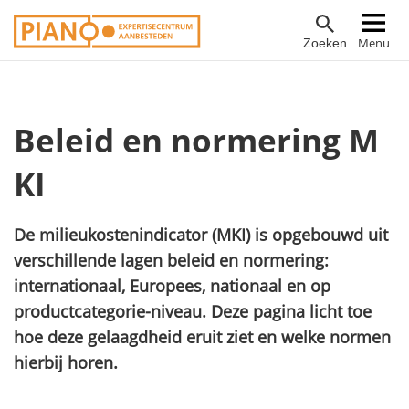
Overslaan
Hoofdnavigatie
Menu
Zoeken
en
naar
de
inhoud
Beleid en normering M
gaan
KI
De milieukostenindicator (MKI) is opgebouwd uit
verschillende lagen beleid en normering:
internationaal, Europees, nationaal en op
productcategorie-niveau. Deze pagina licht toe
hoe deze gelaagdheid eruit ziet en welke normen
hierbij horen.