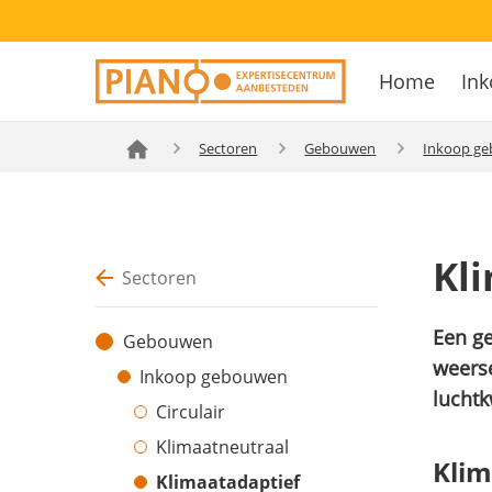
Overslaan
Secondary
en
Home
Ink
navigation
naar
Hoofdnavig
de
inhoud
Sectoren
Gebouwen
Inkoop g
gaan
Kl
Sectoren
Een ge
Gebouwen
weerse
Inkoop gebouwen
luchtk
Circulair
Klimaatneutraal
Klim
Klimaatadaptief