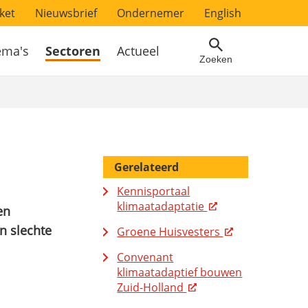
ket
Nieuwsbrief
Ondernemer
English
ema's
Sectoren
Actueel
Zoeken
Gerelateerd
Kennisportaal
klimaatadaptatie
en
n slechte
Groene Huisvesters
Convenant
klimaatadaptief bouwen
Zuid-Holland