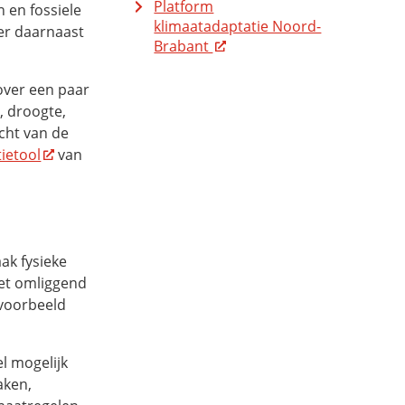
Platform
 en fossiele
klimaatadaptatie Noord-
 er daarnaast
Brabant
ver een paar
, droogte,
icht van de
ietool
van
ak fysieke
et omliggend
jvoorbeeld
l mogelijk
aken,