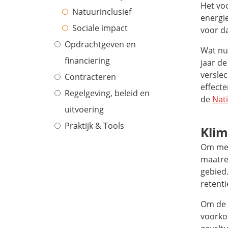
Het vo
Natuurinclusief
energie
Sociale impact
voor d
Opdrachtgeven en
Wat nu
financiering
jaar d
verslec
Contracteren
effect
Regelgeving, beleid en
de
Nat
uitvoering
Praktijk & Tools
Klim
Om met
maatre
gebied
retenti
Om de 
voorko