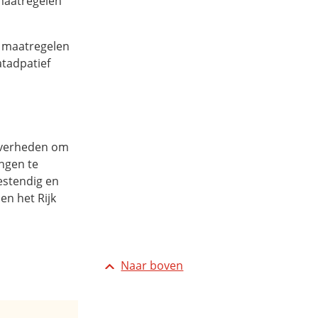
 maatregelen
e maatregelen
atadpatief
overheden om
ingen te
estendig en
en het Rijk
Naar boven