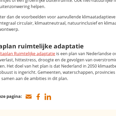
intjes of een groenrijke buitenruimte. Ook niet-natuurlijke
buitenzonwering helpen.
ter dan de voorbeelden voor aanvullende klimaatadaptiev
integraal circulair, klimaatneutraal, natuurinclusief en klima
wontwerp.
aplan ruimtelijke adaptatie
ltaplan Ruimtelijke adaptatie
is een plan van Nederlandse 
verlast, hittestress, droogte en de gevolgen van overstrom
en. Het doel van het plan is dat Nederland in 2050 klimaatb
obuust is ingericht. Gemeenten, waterschappen, provincies 
 samen aan de ambities in dit plan.
eze pagina: