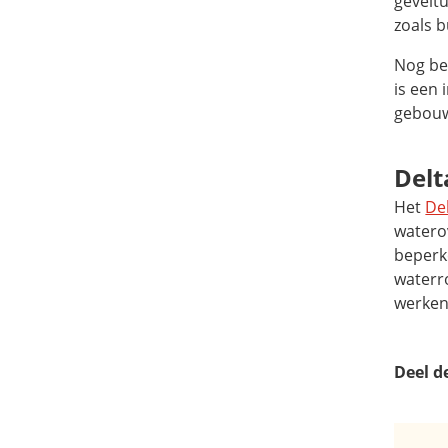
geveltu
zoals 
Nog be
is een 
gebou
Delt
Het
De
watero
beperk
waterr
werken
Deel d