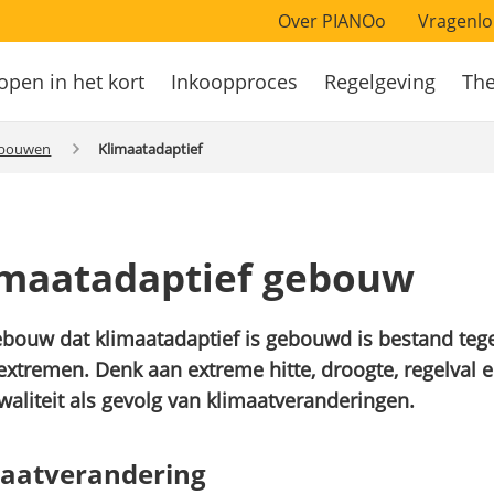
Over PIANOo
Vragenlo
open in het kort
Inkoopproces
Regelgeving
Th
atie
ebouwen
Klimaatadaptief
imaatadaptief gebouw
bouw dat klimaatadaptief is gebouwd is bestand teg
xtremen. Denk aan extreme hitte, droogte, regelval e
waliteit als gevolg van klimaatveranderingen.
aatverandering