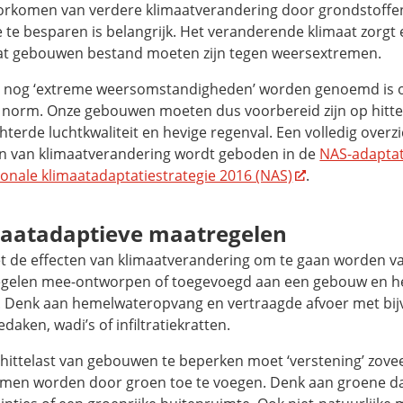
orkomen van verdere klimaatverandering door grondstoffen
 te besparen is belangrijk. Het veranderende klimaat zorgt
at gebouwen bestand moeten zijn tegen weersextremen.
 nog ‘extreme weersomstandigheden’ worden genoemd is o
e norm. Onze gebouwen moeten dus voorbereid zijn op hitte
hterde luchtkwaliteit en hevige regenval. Een volledig overz
en van klimaatverandering wordt geboden in de
NAS-adaptat
ionale klimaatadaptatiestrategie 2016 (NAS)
.
aatadaptieve maatregelen
 de effecten van klimaatverandering om te gaan worden va
gelen mee-ontworpen of toegevoegd aan een gebouw en h
. Denk aan hemelwateropvang en vertraagde afvoer met bi
edaken, wadi’s of infiltratiekratten.
hittelast van gebouwen te beperken moet ‘verstening’ zovee
men worden door groen toe te voegen. Denk aan groene d