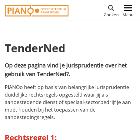
Overslaan
Hoofdnavigatie
Menu
Zoeken
en
naar
de
inhoud
TenderNed
gaan
Op deze pagina vind je jurisprudentie over het
gebruik van TenderNed?.
PIANOo heeft op basis van belangrijke jurisprudentie
duidelijke rechtsregels opgesteld waar jij als
aanbestedende dienst of speciaal-sectorbedrijf je aan
moet houden bij het toepassen van de
aanbestedingsregels.
Rechtsregel 1: