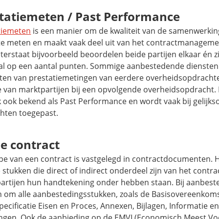
tatiemeten /
Past Performance
tiemeten
is een manier om de kwaliteit van de samenwerki
te meten en maakt vaak deel uit van het contractmanagemen
terstaat bijvoorbeeld beoordelen beide partijen elkaar én zi
al op een aantal punten. Sommige aanbestedende diensten
aten van prestatiemetingen van eerdere overheidsopdrachte
e van marktpartijen bij een opvolgende overheidsopdracht. D
jk ook bekend als
Past Performance
en wordt vaak bij gelijks
hten toegepast.
e contract
pe van een contract is vastgelegd in contractdocumenten. 
 stukken die direct of indirect onderdeel zijn van het contr
partijen hun handtekening onder hebben staan. Bij aanbest
n om alle aanbestedingsstukken, zoals de Basisovereenkoms
ecificatie Eisen en Proces, Annexen, Bijlagen, Informatie e
tingen. Ook de aanbieding op de EMVI (Economisch Meest Vo