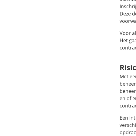
Inschri
Deze d
voorwa
Voor a
Het gaa
contrac
Ris
Met een
beheers
beheers
en of e
contra
Een int
versch
opdrac