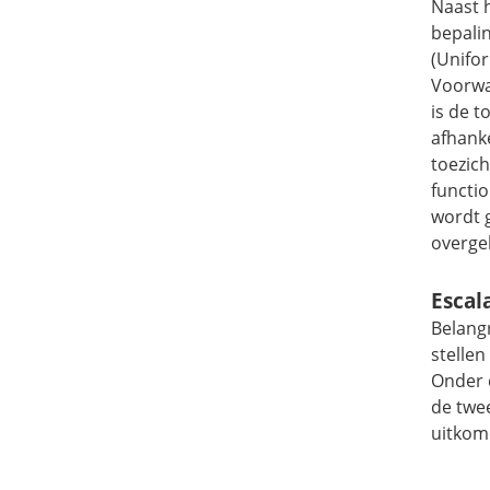
Naast h
bepali
(Unifo
Voorwa
is de t
afhanke
toezic
functi
wordt 
overge
Escal
Belangr
stelle
Onder 
de twe
uitkom