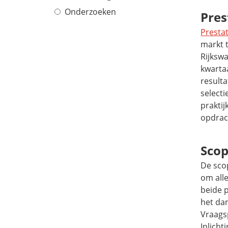
Onderzoeken
Pres
Presta
markt 
Rijkswa
kwarta
result
selecti
prakti
opdrac
Scop
De sco
om alle
beide 
het da
Vraagsp
Inlich