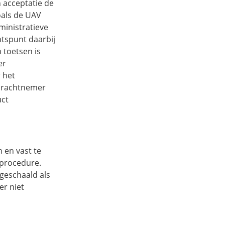
n acceptatie de
oals de UAV
inistratieve
tspunt daarbij
 toetsen is
er
 het
pdrachtnemer
uct
n en vast te
eprocedure.
geschaald als
r niet