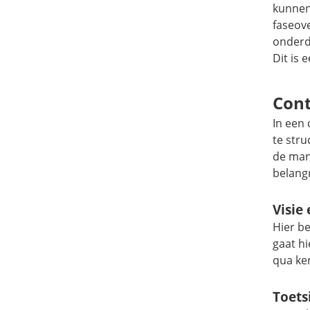
kunnen
faseov
onderde
Dit is 
Cont
In een
te str
de man
belangr
Visie
Hier be
gaat h
qua ke
Toets