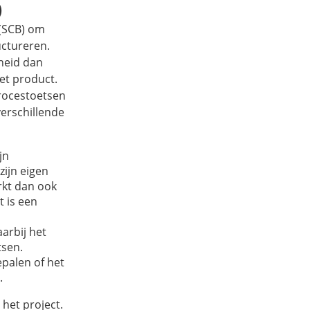
)
(SCB) om
uctureren.
heid dan
het product.
rocestoetsen
verschillende
jn
ijn eigen
rkt dan ook
t is een
arbij het
tsen.
palen of het
.
 het project.