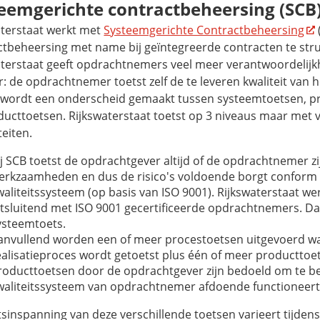
eemgerichte contractbeheersing (SCB
aterstaat werkt met
Systeemgerichte Contractbeheersing
ctbeheersing met name bij geïntegreerde contracten te str
aterstaat geeft opdrachtnemers veel meer verantwoordelijk
: de opdrachtnemer toetst zelf de te leveren kwaliteit van 
j wordt een onderscheid gemaakt tussen systeemtoetsen, p
ducttoetsen. Rijkswaterstaat toetst op 3 niveaus maar met 
teiten.
ij SCB toetst de opdrachtgever altijd of de opdrachtnemer zi
erkzaamheden en dus de risico's voldoende borgt conform z
waliteitssysteem (op basis van ISO 9001). Rijkswaterstaat we
itsluitend met ISO 9001 gecertificeerde opdrachtnemers. Da
ysteemtoets.
anvullend worden een of meer procestoetsen uitgevoerd wa
ealisatieproces wordt getoetst plus één of meer producttoe
roducttoetsen door de opdrachtgever zijn bedoeld om te be
waliteitssysteem van opdrachtnemer afdoende functioneert
sinspanning van deze verschillende toetsen varieert tijdens