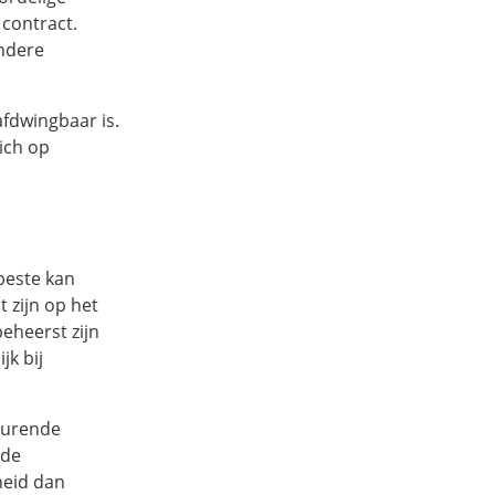
 contract.
ndere
afdwingbaar is.
zich op
 beste kan
t zijn op het
beheerst zijn
jk bij
edurende
 de
heid dan