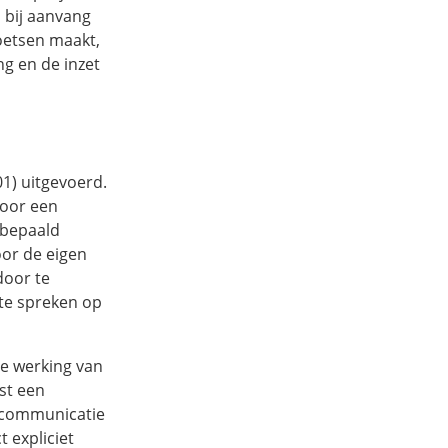
 bij aanvang
toetsen maakt,
g en de inzet
1) uitgevoerd.
door een
n bepaald
oor de eigen
door te
 te spreken op
de werking van
st een
e communicatie
 expliciet