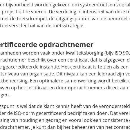
 er bijvoorbeeld worden gekozen om systeemtoetsen vooral
 project uit te voeren. De verdeling in intensiteit van deze 
met de toetsdrempel, de uitgangspunten van de beoordelin
toetsers deel uit van de toetsstrategie.
rtificeerde opdrachtnemer
amheden worden vaak onder kwaliteitsborging (bijv ISO 900
rachtnemer beschikt over een certificaat dat is afgegeven 
 geaccrediteerde instantie. Het certificaat is te zien als ee
itsniveau van organisatie. Dit niveau kan een leidraad zijn v
ctbeheersing. Een optimalere samenwerking wordt bereikt 
uwen op het certificaat en door opdrachtnemers direct aan
ngen.
spunt is wel dat de klant kennis heeft van de veronderstel
er de ISO-norm gecertificeerd bedrijf zaken doen. Dat verei
sing van houding en gedrag en vooral ook een consistent
drachtnemer. Je kunt dan bij het beheersen van het contract