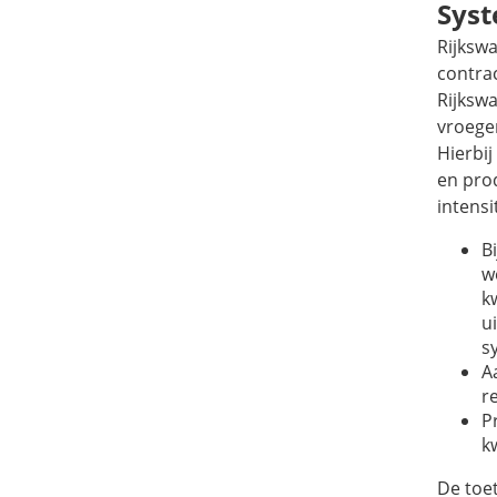
Syst
Rijksw
contra
Rijksw
vroeger
Hierbi
en pro
intensi
B
w
k
u
s
A
r
P
k
De toet