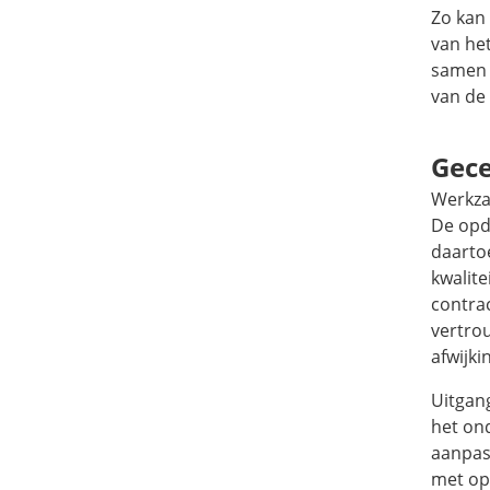
Zo kan
van het
samen 
van de 
Gece
Werkza
De opd
daartoe
kwalite
contra
vertro
afwijki
Uitgang
het ond
aanpas
met op