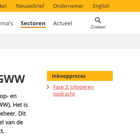
ket
Nieuwsbrief
Ondernemer
English
ema's
Sectoren
Actueel
Zoeken
 GWW
Inkoopproces
Fase 3: Uitvoeren
opdracht
oop- en
W). Het is
eheer. Dit
el van de
t.