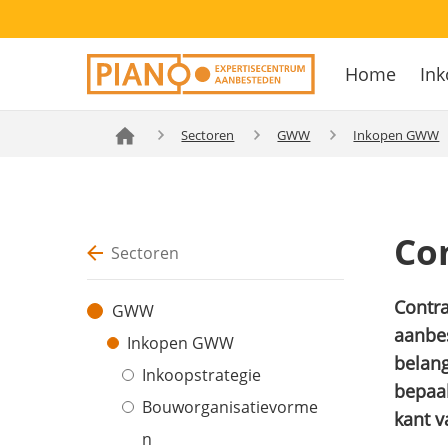
Overslaan
Secondary
en
Home
Ink
navigation
naar
Hoofdnavig
de
inhoud
Sectoren
GWW
Inkopen GWW
gaan
Co
Sectoren
Contra
GWW
aanbe
Inkopen GWW
belang
Inkoopstrategie
bepaal
Bouworganisatievorme
kant v
n