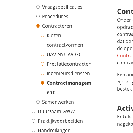
Vraagspecificaties
Cont
Procedures
Onder c
Contracteren
opdrac
contrac
Kiezen
dat de
contractvormen
de opd
UAV en UAV-GC
Contra
contra
Prestatiecontracten
Ingenieursdiensten
Een an
zijn er
Contractmanagem
bestek 
ent
Samenwerken
Acti
Duurzaam GWW
Enkele 
Praktijkvoorbeelden
nageko
Handreikingen