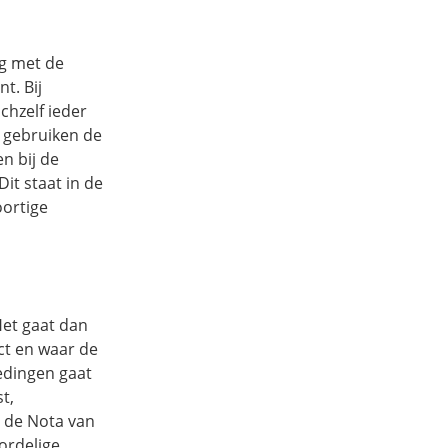
ng met de
t. Bij
chzelf ieder
 gebruiken de
n bij de
it staat in de
oortige
Het gaat dan
act en waar de
edingen gaat
t,
n de Nota van
ordelige