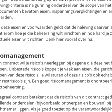
jving)-criteria is na gunning onderdeel van de scope van het
ocumenten bevatten eisen, inspanningsverplichtingen en a
arden.
l deze eisen en voorwaarden geldt dat de naleving daarvan 
t erom hoe je die beheersing wilt inrichten en hoe hard je 
tuele eisen wilt richten. Denk hier vooraf over na.
icomanagement
 contract wil je risico's neerleggen bij degene die deze het
en. Uitbestede risico's koppelt je vaak aan eisen, die gerich
en van deze risico's. Je wil sturen of deze risico's ook echt 
r restrisico's zijn. Een goed risicomanagement is onontbeerli
ctbeheersing.
egraal contract betekent dat de risico's van dit contract g
illende onderdelen (bijvoorbeeld ontwerpen en bouwen) bij
htnemer liggen. Als je goed toeziet op die verantwoordelijk