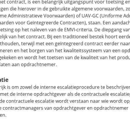
et contract, is een belangrijk uitgangspunt voor toetsing e
ngen die hierover in de gebruikte algemene voorwaarden, z
rme Administratieve Voorwaarden) of UAV-GC (Uniforme Adm
arden voor Geïntegreerde Contracten), staan. Een aandach
oetsing op het naleven van de EMVI-criteria. De diepgang van
lijk van het contract. Bij een traditioneel bestek hoort eerd
hthouden, terwijl met een geïntegreerd contract eerder naar
oneren en het borgen van het kwaliteitssysteem van een o
gekeken en wordt het toetsen van de kwaliteit van het prod
laten aan opdrachtnemer.
atie
ijk is om zowel de interne escalatieprocedure te beschrijve
n met de interne opdrachtgever als de contractuele escalati
de contractuele escalatie wordt verstaan naar wie wordt op
e contractmanagers van opdrachtgever en opdrachtnemer e
en.