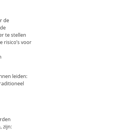
r de
 de
r te stellen
 risico’s voor
n
nnen leiden:
raditioneel
orden
 zijn: