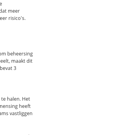
e
 dat meer
er risico's.
 om beheersing
elt, maakt dit
bevat 3
 te halen. Het
emensing heeft
ams vastliggen