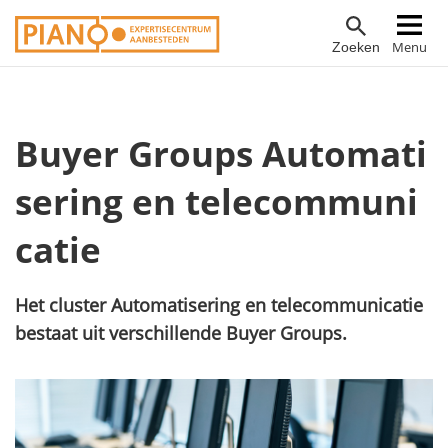
Overslaan
Hoofdnavigatie
Menu
Zoeken
en
naar
de
inhoud
Buyer Groups Automati
gaan
sering en telecommuni
catie
Het cluster Automatisering en telecommunicatie
bestaat uit verschillende
Buyer Groups
.