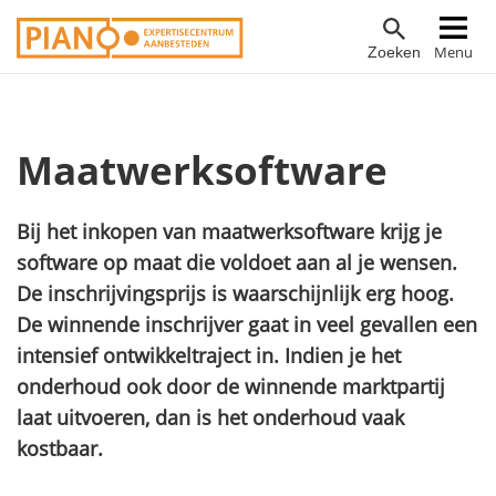
Overslaan
Hoofdnavigatie
Menu
Zoeken
en
naar
de
inhoud
Maatwerksoftware
gaan
Bij het inkopen van maatwerksoftware krijg je
software op maat die voldoet aan al je wensen.
De inschrijvingsprijs is waarschijnlijk erg hoog.
De winnende inschrijver gaat in veel gevallen een
intensief ontwikkeltraject in. Indien je het
onderhoud ook door de winnende marktpartij
laat uitvoeren, dan is het onderhoud vaak
kostbaar.