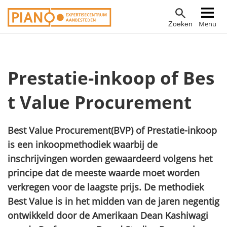
Overslaan
Hoofdnavigatie
Menu
Zoeken
en
naar
de
inhoud
Prestatie-inkoop of Bes
gaan
t Value Procurement
Best Value Procurement
(BVP) of Prestatie-inkoop
is een inkoopmethodiek waarbij de
inschrijvingen worden gewaardeerd volgens het
principe dat de meeste waarde moet worden
verkregen voor de laagste prijs. De methodiek
Best Value
is in het midden van de jaren negentig
ontwikkeld door de Amerikaan Dean Kashiwagi