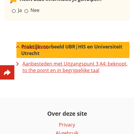
Ja
Nee
Naar boven
Praktijkvoorbeeld UBR|HIS en Universiteit
Utrecht
Aanbesteden met Uitgangspunt 3 A4: beknopt,
to the point en in begrijpelijke taal
Over deze site
Privacy
AI-gebruik