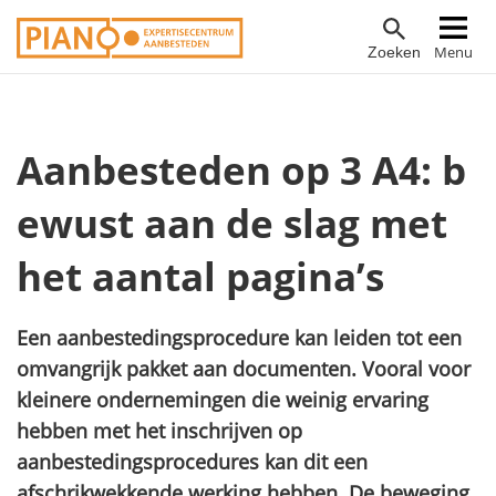
Overslaan
Hoofdnavigatie
Menu
Zoeken
en
naar
de
inhoud
Aanbesteden op 3 A4: b
gaan
ewust aan de slag met
het aantal pagina’s
Een aanbestedingsprocedure kan leiden tot een
omvangrijk pakket aan documenten. Vooral voor
kleinere ondernemingen die weinig ervaring
hebben met het inschrijven op
aanbestedingsprocedures kan dit een
afschrikwekkende werking hebben. De beweging