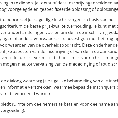
jving in te dienen. Je toetst of deze inschrijvingen voldoen a
loog voorgelegde en gespecificeerde oplossing of oplossing
tte beoordeel je de geldige inschrijvingen op basis van het
gscriterium de beste prijs-kwaliteitverhouding. Je kunt met
ijver onderhandelingen voeren om de in de inschrijving geda
gingen of andere voorwaarden te bevestigen met het oog o
 voorwaarden van de overheidsopdracht. Deze onderhande
nlijke aspecten van de inschrijving of van de in de aankond
ijvend document vermelde behoeften en voorschriften onge
n mogen niet tot vervalsing van de mededinging of tot discr
 de dialoog waarborg je de gelijke behandeling van alle insch
en informatie verstrekken, waarmee bepaalde inschrijvers
ijvers bevoordeeld worden.
 biedt ruimte om deelnemers te betalen voor deelname aan
nvergoeding).