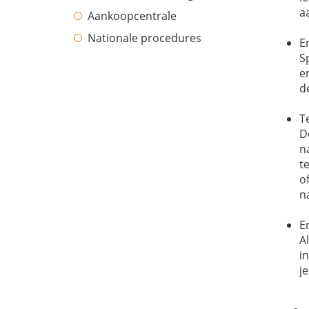
a
Aankoopcentrale
Nationale procedures
E
S
e
d
T
D
n
t
o
n
E
A
i
j