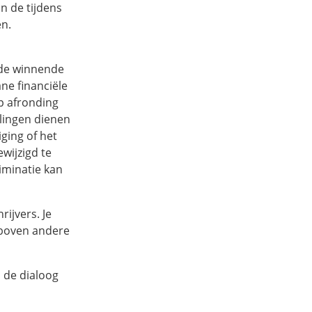
an de tijdens
en.
 de winnende
ne financiële
p afronding
lingen dienen
iging of het
wijzigd te
iminatie kan
rijvers. Je
 boven andere
 de dialoog