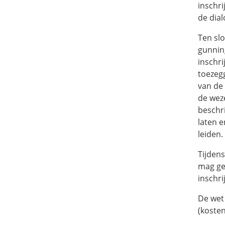
inschri
de dia
Ten slo
gunnin
inschr
toezeg
van de
de weze
beschr
laten e
leiden.
Tijdens
mag ge
inschr
De wet
(koste