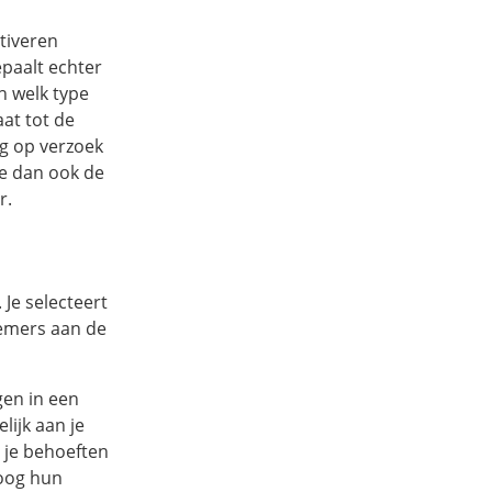
otiveren
paalt echter
n welk type
at tot de
og op verzoek
je dan ook de
r.
Je selecteert
nemers aan de
gen in een
lijk aan je
n je behoeften
loog hun