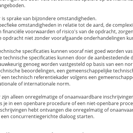
angeboden.
r is sprake van bijzondere omstandigheden.
pecfieke omstandigheden in relatie tot de aard, de complexit
n financiële voorwaarden of risico's van de opdracht, zorgen
e opdracht niet zonder voorafgaande onderhandelingen ku
echnische specificaties kunnen vooraf niet goed worden vas
e technische specificaties kunnen door de aanbestedende d
auwkeurig genoeg worden vastgesteld op basis van een no
echnische beoordelingen, een gemeenschappelijke technisch
f een technisch referentiekader volgens een gemeenschappe
ationale of internationale norm.
r zijn alleen onregelmatige of onaanvaardbare inschrijvinge
ls je in een openbare procedure of een niet-openbare proce
nschrijvingen hebt ontvangen die onregelmatig of onaanvaar
e een concurrentiegerichte dialoog starten.