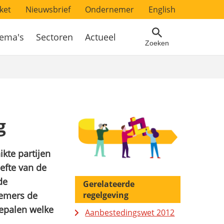
ket
Nieuwsbrief
Ondernemer
English
ema's
Sectoren
Actueel
Zoeken
g
kte partijen
efte van de
de
Gerelateerde
nemers de
regelgeving
bepalen welke
Aanbestedingswet 2012