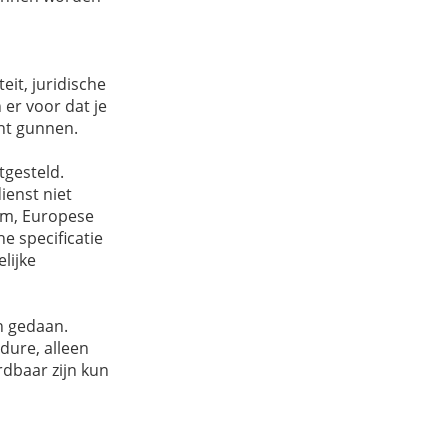
eit, juridische
 er voor dat je
nt gunnen.
tgesteld.
ienst niet
rm, Europese
e specificatie
lijke
n gedaan.
dure, alleen
dbaar zijn kun