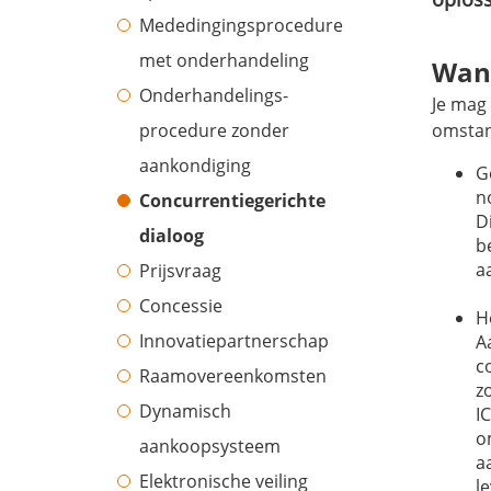
Mededingingsprocedure
met onderhandeling
Wan
Onderhandelings-
Je ma
procedure zonder
omstan
aankondiging
G
n
Concurrentiegerichte
D
dialoog
b
a
Prijsvraag
Concessie
H
Innovatiepartnerschap
A
c
Raamovereenkomsten
z
Dynamisch
I
o
aankoopsysteem
a
Elektronische veiling
l