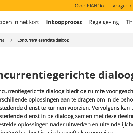
Over PIANOo
Vragenlo
open in het kort
Inkoopproces
Regelgeving
Th
atie
res
Concurrentiegerichte dialoog
ncurrentiegerichte dialoo
currentiegerichte dialoog biedt de ruimte voor geschi
schillende oplossingen aan te dragen om in de beho
tedende dienst te kunnen voorzien. Vervolgens kan 
stedende dienst in de dialoog samen met deze deel
stelde oplossingen nader uitwerken en uiteindelijk 
ing(en) het best in zijn behoefte kan voorzien.