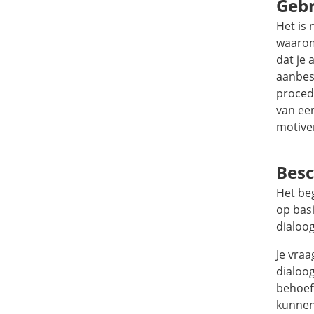
Gebr
Het is 
waarom
dat je
aanbes
proced
van ee
motive
Besc
Het beg
op bas
dialoog
Je vra
dialoog
behoeft
kunnen