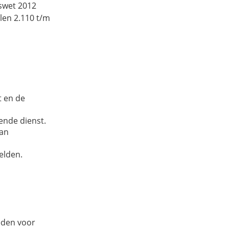
gswet 2012
len 2.110 t/m
t en de
nde dienst.
van
elden.
eden voor