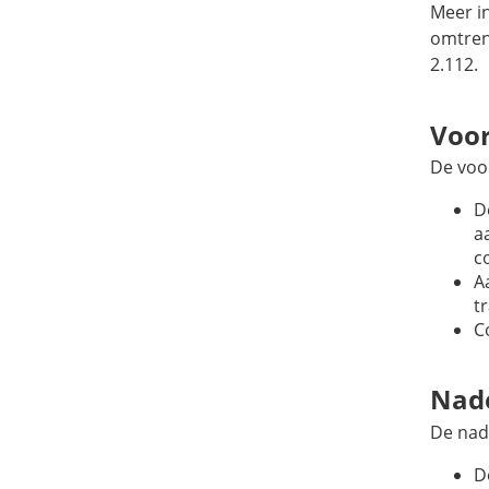
Meer i
omtrent
2.112.
Voo
De voo
D
a
c
A
t
C
Nad
De nad
D