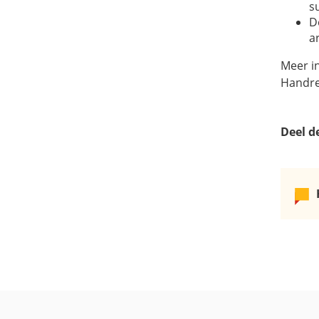
s
D
a
Meer i
Handre
Deel d