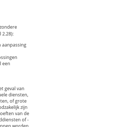
jzondere
 2.28):
n aanpassing
lossingen
l een
et geval van
ele diensten,
ten, of grote
zakelijk zijn
hoeften van de
ddiensten of -
kunnen worden