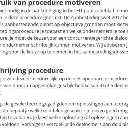
uik van procedure motiveren
niet nodig in de aankondiging in het EU-publicatieblad te m
 je deze procedure gebruikt. De Aanbestedingswet 2012 be
 als aanbestedende dienst op objectieve gronden moet kieze
tedingsprocedure je toepast en welke ondernemers je toela
ure. Je moet de keuze voor een concurrentiegerichte dialo
n ondernemer schriftelijk kunnen motiveren. Wij adviseren 
ring voor de keuze op te nemen in het aanbestedingsdossie
hrijving procedure
in van deze procedure lijkt op de niet-openbare procedure. 
is van door jou opgestelde geschiktheidseisen 3 tot 5 deel
.
agt de geselecteerde gegadigden om oplossingen aan te dra
. Zo bepaal je welke middelen geschikt zijn om zo goed moge
en te voldoen. Je kiest welke oplossing (of oplossingen) aa
 voldoen. Vervolgens verzoek je de deelnemers aan de dia