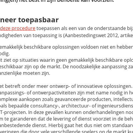
neer toepasbaar
g
deze procedure
toepassen als een van de onderstaande bi
digheden van toepassing is (Aanbestedingswet 2012, artikel
emakkelijk beschikbare oplossingen voldoen niet en hebbe
odig.
it ziet op situaties waarin geen gemakkelijk beschikbare op
eschikbaar zijn op de markt. De noodzakelijke aanpassing za
anzienlijke moeten zijn.
et betreft onder meer ontwerp- of innovatieve oplossingen.
anpassings- of ontwerpactiviteiten zijn met name nodig in h
omplexe aankopen zoals geavanceerde producten, intellectu
oals bepaalde consultancy-, architectuur- of ingenieursdiens
CT-projecten. In deze gevallen kunnen onderhandelingen nood
m te garanderen dat de levering of dienst voorziet in de be
anbestedende dienst. Hierbij gaat het dus niet om standaar
everingen die door vele verschillende spelers op de markt 