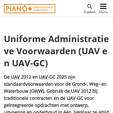
Overslaan
Hoofdnavigatie
Menu
Zoeken
en
naar
de
inhoud
Uniforme Administratie
gaan
ve Voorwaarden (UAV e
n UAV-GC)
De
UAV
2012 en
UAV-GC
2025 zijn
standaardvoorwaarden voor de Grond-, Weg- en
Waterbouw (GWW). Gebruik de UAV 2012 bij
traditionele contracten en de UAV-GC voor
geïntegreerde opdrachten met ontwerp,
uitvoering en onderhoud in één. Verklaar ze altijd