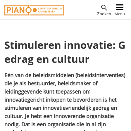
Overslaan
Hoofdnavigatie
Menu
Zoeken
en
naar
de
inhoud
Stimuleren innovatie: G
gaan
edrag en cultuur
Eén van de beleidsmiddelen (beleidsinterventies)
die je als bestuurder, beleidsmaker of
leidinggevende kunt toepassen om
innovatiegericht inkopen te bevorderen is het
stimuleren van innovatievriendelijk gedrag en
cultuur. Je hebt een innoverende organisatie
nodig. Dat is een organisatie die in al zijn