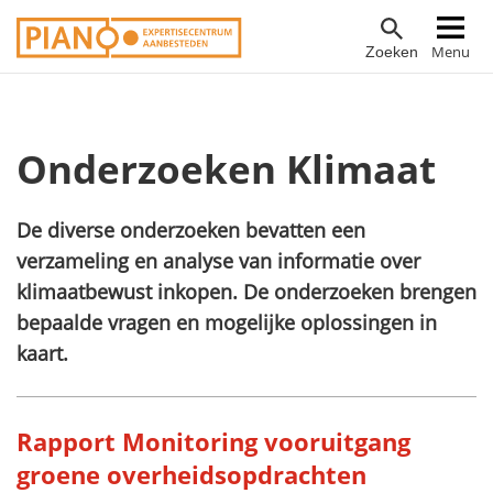
Overslaan
Hoofdnavigatie
Menu
Zoeken
en
naar
de
inhoud
Onderzoeken Klimaat
gaan
De diverse onderzoeken bevatten een
verzameling en analyse van informatie over
klimaatbewust inkopen. De onderzoeken brengen
bepaalde vragen en mogelijke oplossingen in
kaart.
Rapport Monitoring vooruitgang
groene overheidsopdrachten