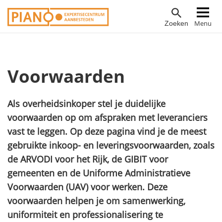
Overslaan
Hoofdnavigatie
Menu
Zoeken
en
naar
de
inhoud
Voorwaarden
gaan
Als overheidsinkoper stel je duidelijke
voorwaarden op om afspraken met leveranciers
vast te leggen. Op deze pagina vind je de meest
gebruikte inkoop- en leveringsvoorwaarden, zoals
de ARVODI voor het Rijk, de GIBIT voor
gemeenten en de Uniforme Administratieve
Voorwaarden (UAV) voor werken. Deze
voorwaarden helpen je om samenwerking,
uniformiteit en professionalisering te