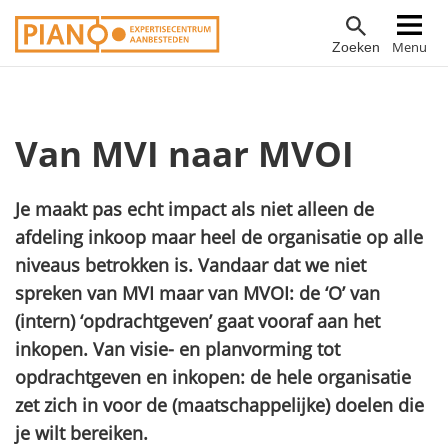
Overslaan
Hoofdnavigatie
Menu
Zoeken
en
naar
de
inhoud
Van MVI naar MVOI
gaan
Je maakt pas echt impact als niet alleen de
afdeling inkoop maar heel de organisatie op alle
niveaus betrokken is. Vandaar dat we niet
spreken van MVI maar van MVOI: de ‘O’ van
(intern) ‘opdrachtgeven’ gaat vooraf aan het
inkopen. Van visie- en planvorming tot
opdrachtgeven en inkopen: de hele organisatie
zet zich in voor de (maatschappelijke) doelen die
je wilt bereiken.