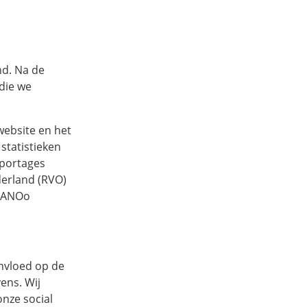
nd. Na de
die we
website en het
statistieken
pportages
derland (RVO)
PIANOo
invloed op de
ens. Wij
onze social