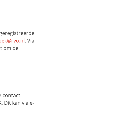
e geregistreerde
oek@rvo.nl
. Via
ht om de
e contact
Dit kan via e-