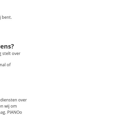
j bent.
vens?
 stelt over
nal of
diensten over
en wij om
raag. PIANOo