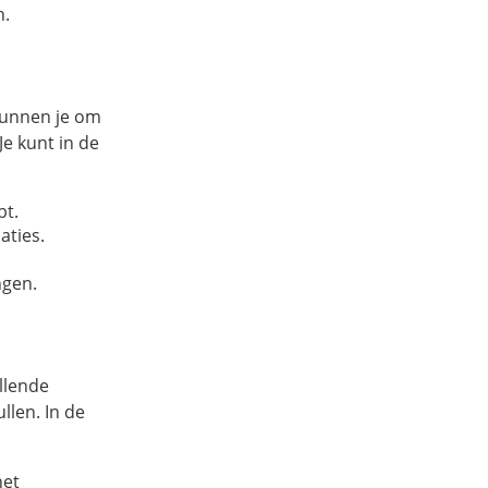
n.
kunnen je om
e kunt in de
bt.
aties.
ngen.
llende
llen. In de
het