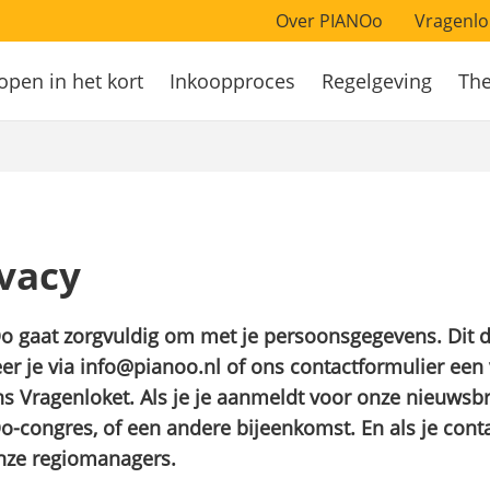
Over PIANOo
Vragenlo
open in het kort
Inkoopproces
Regelgeving
Th
atie
ivacy
o gaat zorgvuldig om met je persoonsgegevens. Dit 
r je via info@pianoo.nl of ons contactformulier een 
s Vragenloket. Als je je aanmeldt voor onze nieuwsbri
-congres, of een andere bijeenkomst. En als je con
nze regiomanagers.