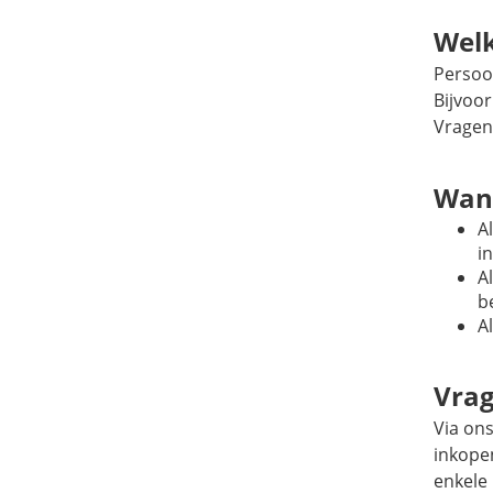
Welk
Persoon
Bijvoo
Vragen
Wann
A
i
A
b
A
Vrag
Via on
inkope
enkele