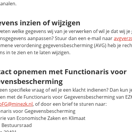
analen.
vens inzien of wijzigen
weten welke gegevens wij van je verwerken of wil je dat wij j
nsgegevens aanpassen? Stuur dan een e-mail naar
avgverz
emene verordening gegevensbescherming (AVG) heb je rec
s in te zien en te laten wijzigen.
act opnemen met Functionaris voor
evensbescherming
een specifieke vraag of wil je een klacht indienen? Dan kun j
n met de Functionaris voor Gegevensbescherming van EZK. 
bFG@minezk.nl
, of door een brief te sturen naar:
onaris voor Gegevensbescherming
erie van Economische Zaken en Klimaat
 Bestuursraad