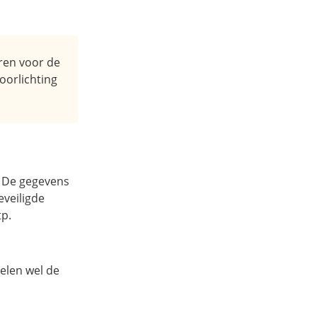
eren voor de
oorlichting
s. De gegevens
eveiligde
tp.
elen wel de