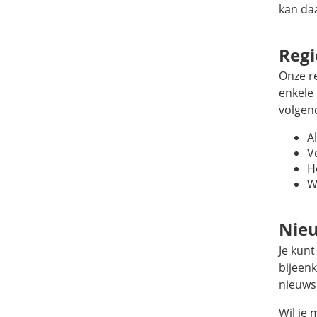
kan daa
Reg
Onze r
enkele
volgen
A
V
H
W
Nieu
Je kun
bijeenk
nieuwsb
Wil je 