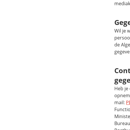
mediak
Gege
Wil je 
persoo
de Alg
gegeven
Cont
geg
Heb je 
opneme
mail:
P
Functi
Minist
Bureau