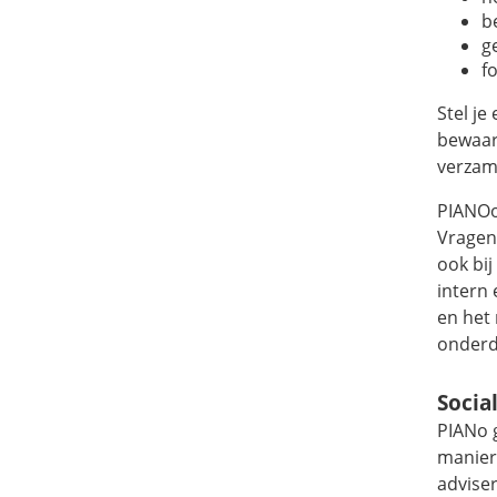
b
g
f
Stel je
bewaar
verzam
PIANOo
Vragen
ook bi
intern
en het
onderde
Socia
PIANo g
manier
adviser