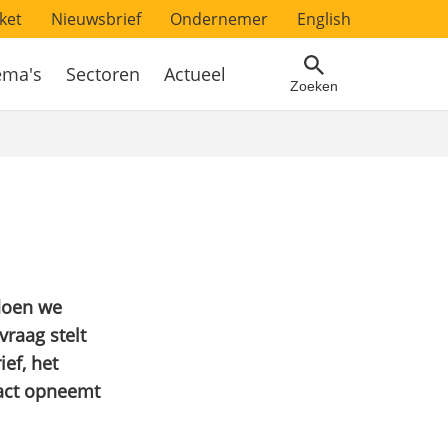
ket
Nieuwsbrief
Ondernemer
English
ema's
Sectoren
Actueel
Zoeken
doen we
vraag stelt
ef, het
tact opneemt