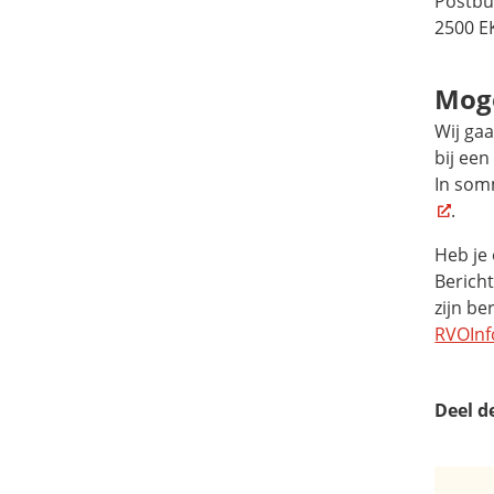
Postbu
2500 E
Moge
Wij ga
bij een
In som
.
Heb je 
Bericht
zijn be
RVOInf
Deel d