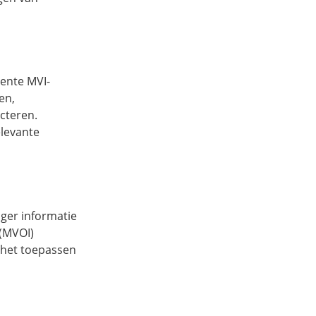
cente MVI-
en,
ecteren.
elevante
.
ager informatie
(MVOI)
r het toepassen