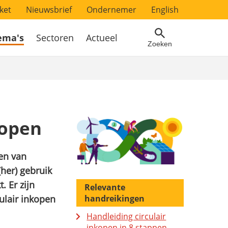
ket
Nieuwsbrief
Ondernemer
English
ema's
Sectoren
Actueel
Zoeken
kopen
gen van
(her) gebruik
. Er zijn
Relevante
ulair inkopen
handreikingen
Handleiding circulair
inkopen in 8 stappen