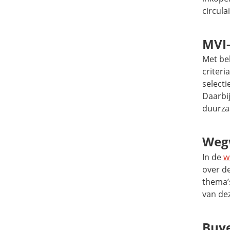
circula
MVI-
Met be
criter
selecti
Daarbij
duurza
Weg
In de
w
over d
thema’s
van de
Buye