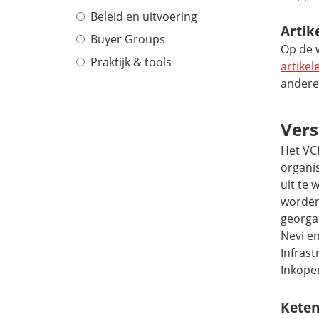
Beleid en uitvoering
Artik
Buyer Groups
Op de w
Praktijk & tools
artikel
andere
Vers
Het VCI
organis
uit te 
worden
georgan
Nevi e
Infrast
Inkope
Keten