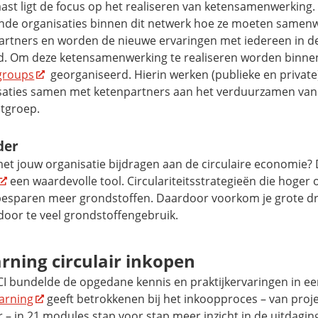
ast ligt de focus op het realiseren van ketensamenwerking
nde organisaties binnen dit netwerk hoe ze moeten samen
artners en worden de nieuwe ervaringen met iedereen in 
d. Om deze ketensamenwerking te realiseren worden binnen
groups
georganiseerd. Hierin werken (publieke en privat
saties samen met ketenpartners aan het verduurzamen van 
tgroep.
der
met jouw organisatie bijdragen aan de circulaire economie?
een waardevolle tool. Circulariteitsstrategieën die hoger 
besparen meer grondstoffen. Daardoor voorkom je grote dr
door te veel grondstoffengebruik.
arning circulair inkopen
I bundelde de opgedane kennis en praktijkervaringen in een
earning
geeft betrokkenen bij het inkoopproces – van proje
 – in 21 modules stap voor stap meer inzicht in de uitdagi