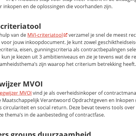
ir inkopen en de oplossingen die voorhanden zijn.
criteriatool
hulp van de
MVI-criteriatool
verzamel je snel de meest re
ia voor jouw inkoopdocument. Je kunt zowel geschiktheidseis
ecriteria, eisen, gunningscriteria als contractbepalingen sel
 kun je kiezen uit 3 ambitieniveaus en zie je tevens wat de r
amheidsthema’s zijn waarop het criterium betrekking heeft
wijzer MVOI
egwijzer MVOI
vind je als overheidsinkoper of contractman
e Maatschappelijk Verantwoord Opdrachtgeven en Inkopen 
 circulariteit en
social return
. Deze bevat tevens tools ove
ze thema’s in de aanbesteding of contractfase.
rs groups
duurzaamheid