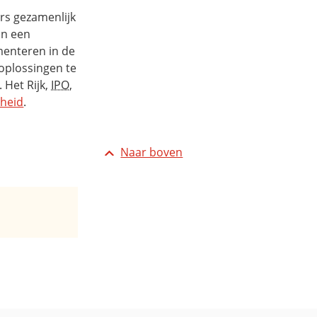
rs gezamenlijk
an een
ementeren in de
oplossingen te
 Het Rijk,
IPO
,
heid
.
Naar boven