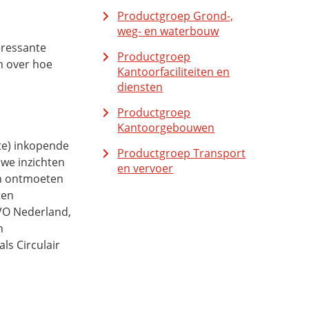
Productgroep Grond-,
weg- en waterbouw
eressante
Productgroep
en over hoe
Kantoorfaciliteiten en
diensten
Productgroep
Kantoorgebouwen
ate) inkopende
Productgroep Transport
uwe inzichten
en vervoer
nen ontmoeten
ten
MVO Nederland,
n
als
Circulair