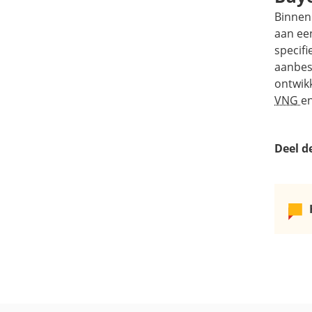
Binnen
aan ee
specifi
aanbes
ontwikk
VNG
e
Deel d