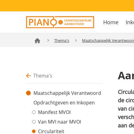
Overslaan
Secondary
en
Home
Ink
navigation
naar
Hoofdnavig
de
inhoud
Thema's
Maatschappelijk Verantwoor
gaan
Aan
Thema's
Circul
Maatschappelijk Verantwoord
de cir
Opdrachtgeven en Inkopen
van ci
Manifest MVOI
versch
Van MVI naar MVOI
aan de
Circulariteit