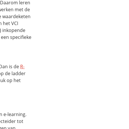
. Daarom leren
werken met de
de waardeketen
 het VCI
e) inkopende
een specifieke
 Dan is de
R-
op de ladder
uk op het
 e-learning.
cteider tot
ngen van