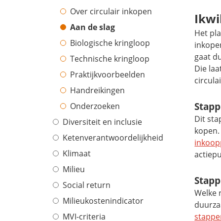
Over circulair inkopen
Ikwi
Aan de slag
Het pl
Biologische kringloop
inkopen
gaat du
Technische kringloop
Die la
Praktijkvoorbeelden
circul
Handreikingen
Stapp
Onderzoeken
Dit sta
Diversiteit en inclusie
kopen. 
Ketenverantwoordelijkheid
inkoop
Klimaat
actiep
Milieu
Stapp
Social return
Welke r
Milieukostenindicator
duurza
MVI-criteria
stappe