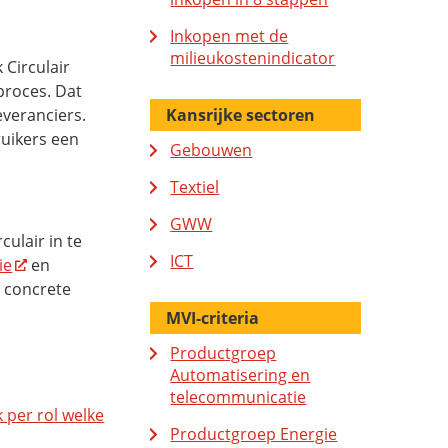
Inkopen met de
milieukostenindicator
 Circulair
pproces. Dat
everanciers.
Kansrijke sectoren
ruikers een
Gebouwen
Textiel
GWW
culair in te
ICT
ie
en
n concrete
MVI-criteria
Productgroep
Automatisering en
telecommunicatie
k per rol welke
Productgroep Energie