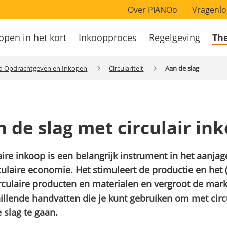
Over PIANOo
Vragenlo
open in het kort
Inkoopproces
Regelgeving
Th
atie
d Opdrachtgeven en Inkopen
Circulariteit
Aan de slag
 de slag met circulair in
aire inkoop is een belangrijk instrument in het aanja
culaire economie. Het stimuleert de productie en het 
rculaire producten en materialen en vergroot de markt
illende handvatten die je kunt gebruiken om met circ
 slag te gaan.