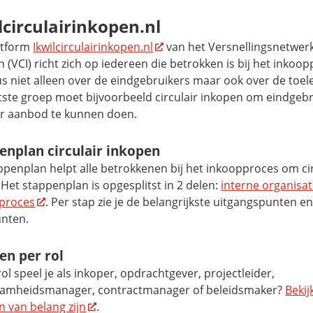
lcirculairinkopen.nl
atform
Ikwilcirculairinkopen.nl
van het Versnellingsnetwerk
 (VCI) richt zich op iedereen die betrokken is bij het inkoo
s niet alleen over de eindgebruikers maar ook over de toel
atste groep moet bijvoorbeeld circulair inkopen om eindgeb
air aanbod te kunnen doen.
enplan circulair inkopen
ppenplan helpt alle betrokkenen bij het inkoopproces om cir
Het stappenplan is opgesplitst in 2 delen:
interne organisat
proces
. Per stap zie je de belangrijkste uitgangspunten e
unten.
en per rol
ol speel je als inkoper, opdrachtgever, projectleider,
amheidsmanager, contractmanager of beleidsmaker?
Bekij
n van belang zijn
.