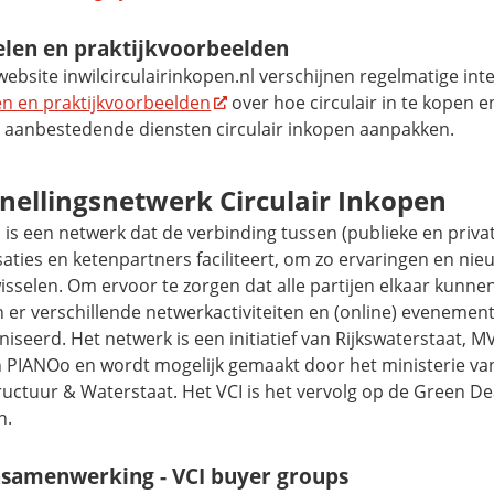
elen en praktijkvoorbeelden
ebsite inwilcirculairinkopen.nl verschijnen regelmatige int
en en praktijkvoorbeelden
over hoe circulair in te kopen 
 aanbestedende diensten circulair inkopen aanpakken.
nellingsnetwerk Circulair Inkopen
 is een netwerk dat de verbinding tussen (publieke en priv
aties en ketenpartners faciliteert, om zo ervaringen en nie
wisselen. Om ervoor te zorgen dat alle partijen elkaar kun
 er verschillende netwerkactiviteiten en (online) evenemen
iseerd. Het netwerk is een initiatief van Rijkswaterstaat, 
n PIANOo en wordt mogelijk gemaakt door het ministerie va
ructuur & Waterstaat. Het VCI is het vervolg op de
Green De
n.
samenwerking - VCI
buyer groups