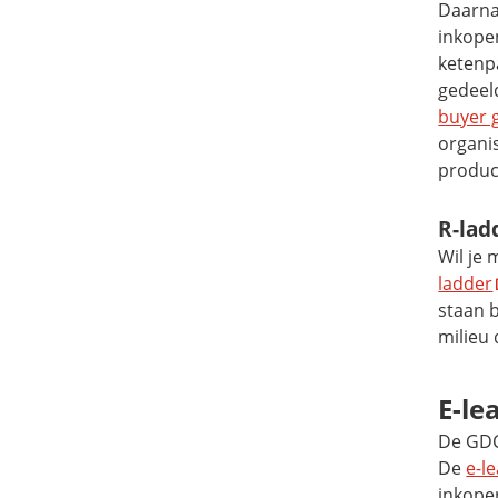
Daarna
inkope
ketenp
gedeel
buyer 
organi
produc
R-lad
Wil je 
ladder
staan 
milieu 
E-le
De GDC
De
e-l
inkoper