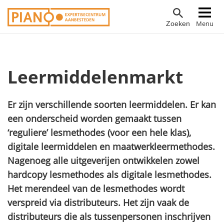
Overslaan
Hoofdnavigatie
Menu
Zoeken
en
naar
de
inhoud
Leermiddelenmarkt
gaan
Er zijn verschillende soorten leermiddelen. Er kan
een onderscheid worden gemaakt tussen
‘reguliere’ lesmethodes (voor een hele klas),
digitale leermiddelen en maatwerkleermethodes.
Nagenoeg alle uitgeverijen ontwikkelen zowel
hardcopy
lesmethodes als digitale lesmethodes.
Het merendeel van de lesmethodes wordt
verspreid via distributeurs. Het zijn vaak de
distributeurs die als tussenpersonen inschrijven