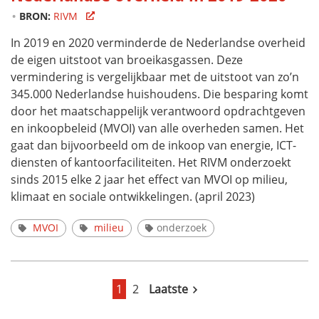
BRON:
RIVM
In 2019 en 2020 verminderde de Nederlandse overheid
de eigen uitstoot van broeikasgassen. Deze
vermindering is vergelijkbaar met de uitstoot van zo’n
345.000 Nederlandse huishoudens. Die besparing komt
door het maatschappelijk verantwoord opdrachtgeven
en inkoopbeleid (MVOI) van alle overheden samen. Het
gaat dan bijvoorbeeld om de inkoop van energie, ICT-
diensten of kantoorfaciliteiten. Het RIVM onderzoekt
sinds 2015 elke 2 jaar het effect van MVOI op milieu,
klimaat en sociale ontwikkelingen. (april 2023)
MVOI
milieu
onderzoek
1
Pagina
2
Laatste
Laatste
pagina