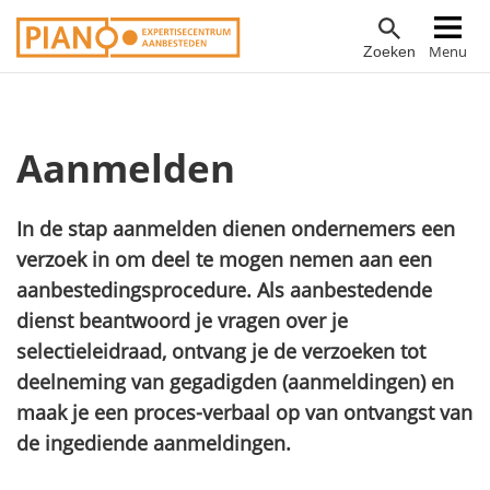
Overslaan
Hoofdnavigatie
Menu
Zoeken
en
naar
de
inhoud
Aanmelden
gaan
In de stap aanmelden dienen ondernemers een
verzoek in om deel te mogen nemen aan een
aanbestedingsprocedure. Als aanbestedende
dienst beantwoord je vragen over je
selectieleidraad, ontvang je de verzoeken tot
deelneming van gegadigden (aanmeldingen) en
maak je een proces-verbaal op van ontvangst van
de ingediende aanmeldingen.