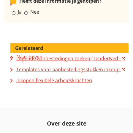
Heeft deze informatie je geholpen?
Ja
Nee
Gerelateerd
Naar boven
Lopende aanbestedingen zoeken (TenderNed)
Templates voor aanbestedings­­stukken inkoop
Inkopen flexibele arbeidskrachten
Over deze site