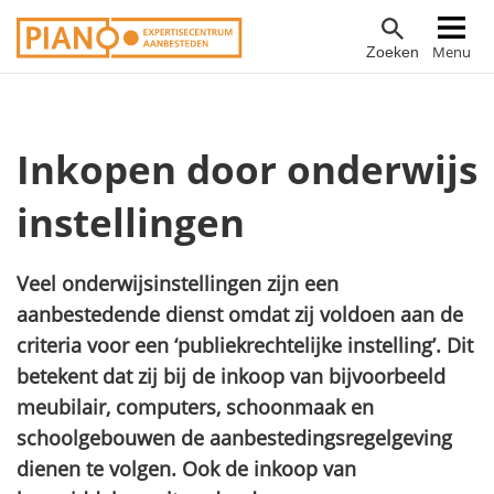
Overslaan
Hoofdnavigatie
Menu
Zoeken
en
naar
de
inhoud
Inkopen door onderwijs
gaan
instellingen
Veel onderwijsinstellingen zijn een
aanbestedende dienst omdat zij voldoen aan de
criteria voor een ‘publiekrechtelijke instelling’. Dit
betekent dat zij bij de inkoop van bijvoorbeeld
meubilair, computers, schoonmaak en
schoolgebouwen de aanbestedingsregelgeving
dienen te volgen. Ook de inkoop van