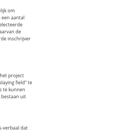
lijk om
t een aantal
selecteerde
waarvan de
de inschrijver
 het project
playing field
" te
ws te kunnen
 bestaan uit
s-verbaal dat