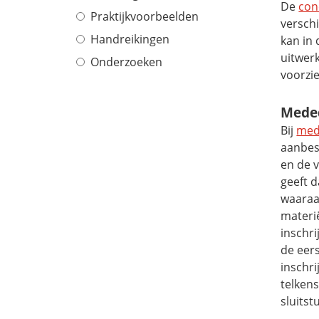
De
con
Praktijkvoorbeelden
verschi
Handreikingen
kan in
uitwerk
Onderzoeken
voorzi
Meded
Bij
med
aanbes
en de v
geeft 
waaraa
materi
inschri
de eer
inschr
telkens
sluits