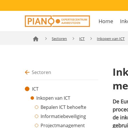
Overslaan
Secondary
en
Home
Ink
navigation
naar
Hoofdnavig
de
inhoud
Sectoren
ICT
Inkopen van ICT
gaan
In
Sectoren
me
ICT
Inkopen van ICT
De Eu
Bepalen ICT behoefte
proced
Informatiebeveiliging
de ink
gebrui
Projectmanagement