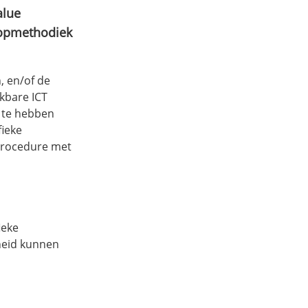
alue
oopmethodiek
, en/of de
kbare ICT
 te hebben
fieke
procedure met
ieke
heid kunnen