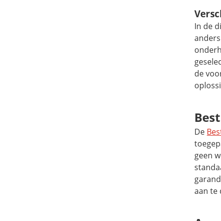
Versc
In de 
anders
onderh
geselec
de voor
oploss
Best
De
Bes
toegep
geen w
standa
garand
aan te