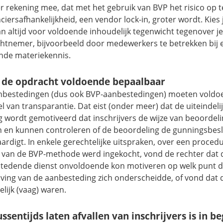
r rekening mee, dat met het gebruik van BVP het risico op 
ciersafhankelijkheid, een
vendor lock-in
, groter wordt. Kies
n altijd voor voldoende inhoudelijk tegenwicht tegenover j
htnemer, bijvoorbeeld door medewerkers te betrekken bij
nde materiekennis.
de opdracht voldoende bepaalbaar
anbestedingen (dus ook BVP-aanbestedingen) moeten voldo
l van transparantie. Dat eist (onder meer) dat de uiteindelij
g wordt gemotiveerd dat inschrijvers de wijze van beoordel
n en kunnen controleren of de beoordeling de gunningsbesl
ardigt. In enkele gerechtelijke uitspraken, over een proce
 van de BVP-methode werd ingekocht, vond de rechter dat 
tedende dienst onvoldoende kon motiveren op welk punt d
jving van de aanbesteding zich onderscheidde, of vond dat 
lijk (vaag) waren.
ssentijds laten afvallen van inschrijvers is in be