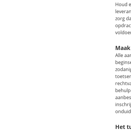
Houd e
leveran
zorg da
opdrac
voldoe
Maak 
Alle a
beginse
zodani
toetse
rechtva
behulp
aanbes
inschri
onduide
Het tu