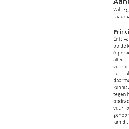
Aan
Wil je
raadza
Princ
Er is v
op de l
(opdra
alleen
voor di
control
daarme
kennis
tegen 
opdrach
vuur" 
gehoor
kan dit