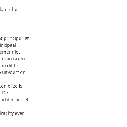
an is het
t principe ligt
incipaal
emer niet
en van taken
om dit te
 uitvoert en
en of zelfs
. De
ichter bij het
drachtgever