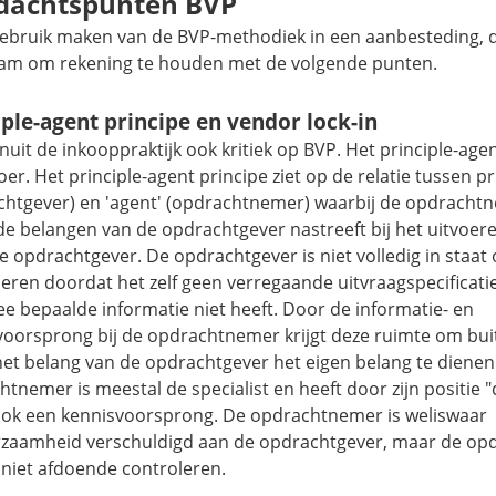
dachtspunten BVP
 gebruik maken van de BVP-methodiek in een aanbesteding, d
am om rekening te houden met de volgende punten.
iple-agent principe en
vendor lock-in
anuit de inkooppraktijk ook kritiek op BVP. Het principle-agen
oer. Het principle-agent principe ziet op de relatie tussen pr
chtgever) en 'agent' (opdrachtnemer) waarbij de opdrachtn
 de belangen van de opdrachtgever nastreeft bij het uitvoer
e opdrachtgever. De opdrachtgever is niet volledig in staat 
eren doordat het zelf geen verregaande uitvraagspecificatie
e bepaalde informatie niet heeft. Door de informatie- en
voorsprong bij de opdrachtnemer krijgt deze ruimte om buit
het belang van de opdrachtgever het eigen belang te dienen
tnemer is meestal de specialist en heeft door zijn positie "d
ook een kennisvoorsprong. De opdrachtnemer is weliswaar
zaamheid verschuldigd aan de opdrachtgever, maar de op
 niet afdoende controleren.