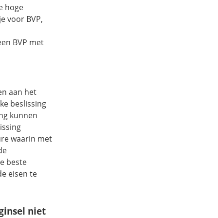
te hoge
 je voor BVP,
e
 een BVP met
en aan het
ke beslissing
ing kunnen
issing
dure waarin met
de
e beste
de eisen te
ginsel niet