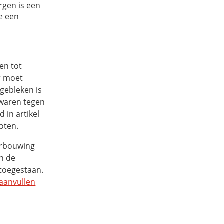
rgen is een
e een
en tot
er moet
 gebleken is
zwaren tegen
 in artikel
oten.
erbouwing
en de
t toegestaan.
 aanvullen