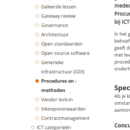
meded
Geleerde lessen
Procu
Gateway review
bij IC
Governance
In het
Architectuur
behoef
Open standaarden
geeft 
Open source software
met le
proced
Generieke
onderh
infrastructuur (GDI)
Procedures en -
Spec
methoden
Als je
Vendor lock-in
omstan
Inkoopvoorwaarden
aanton
Contractmanagement
Concu
ICT categorieën