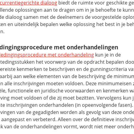
currentiegerichte dialoog
biedt de ruimte voor geschikte 
llende oplossingen aan te dragen om in je behoefte te kunn
 de dialoog samen met de deelnemers de voorgestelde oplo
en en uiteindelijk bepalen welke oplossing het best in je be
en.
ingingsprocedure met onderhandelingen
edingingsprocedure met onderhandeling
kun je in de
tedingsstukken het voorwerp van de opdracht bepalen doo
ereiste kenmerken te beschrijven en de gunningscriteria vas
daarbij aan welke elementen van de beschrijving de minimum
n alle inschrijvingen moeten voldoen. Deze minimumeisen z
ële, functionele en juridische voorwaarden en kenmerken 
jving moet voldoen of die zij moet bezitten. Vervolgens kun 
ste inschrijvingen onderhandelen (in opeenvolgende fasen).
ijvingen van de gegadigden worden als gevolg van deze ond
 aangepast en verbeterd. Alleen over de definitieve inschrijv
tuk van de onderhandelingen vormt, wordt niet meer onder