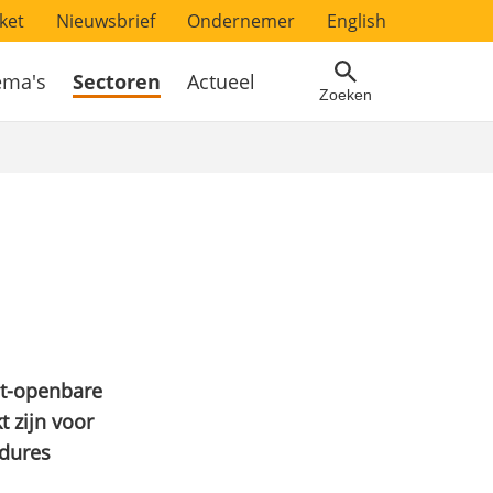
ket
Nieuwsbrief
Ondernemer
English
ema's
Sectoren
Actueel
Zoeken
et-openbare
t zijn voor
edures