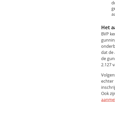
d
g
a
Het a
BVP ke
gunnin
onderbo
dat de
de gunn
2.127 
Volgen
echter
inschri
Ook zi
aanmel