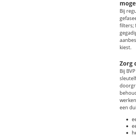
mogel
Bij re
gefasee
filters
gegadi
aanbes
kiest.
Zorg 
Bij BVP
sleutel
doorgr
behoud
werken
een dui
e
e
h