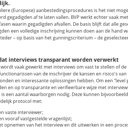
ijk.
guliere (Europese) aanbestedingsprocedures is het niet moge
rd gegadigden af te laten vallen. BVP werkt echter vaak me
; fasen waarin gegadigden afvallen. De basis blijft dat alle ge
gden een volledige inschrijving kunnen doen aan de hand 
teder – op basis van het gunningscriterium – de geselecteer
dat interviews transparant worden verwerkt
 wordt vaak gewerkt met interviews om vast te stellen of de
functionarissen van de inschrijver de kansen en risico's van
onden en interessante oplossingen hebben. Om een
"level 
en en op transparante en verifieerbare wijze met intervie
 is een aantal waarborgen nodig. Deze kunnen bijvoorbeeld
delijk protocol met:
en vaste interviewer;
en vooraf vastgestelde vragenlijst;
et opnemen van het interview en dit uitwerken in een proce