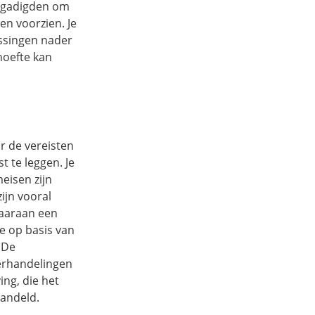
gegadigden om
en voorzien. Je
ssingen nader
hoefte kan
r de vereisten
t te leggen. Je
eisen zijn
ijn vooral
waaraan een
je op basis van
 De
erhandelingen
ing, die het
handeld.