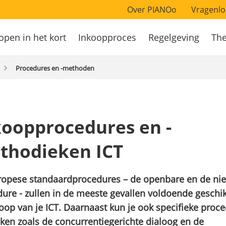
Over PIANOo
Vragenlo
open in het kort
Inkoopproces
Regelgeving
Th
atie
Procedures en -methoden
koopprocedures en -
thodieken ICT
ropese standaardprocedures – de openbare en de ni
ure - zullen in de meeste gevallen voldoende geschik
oop van je ICT. Daarnaast kun je ook specifieke proc
ken zoals de concurrentiegerichte dialoog en de