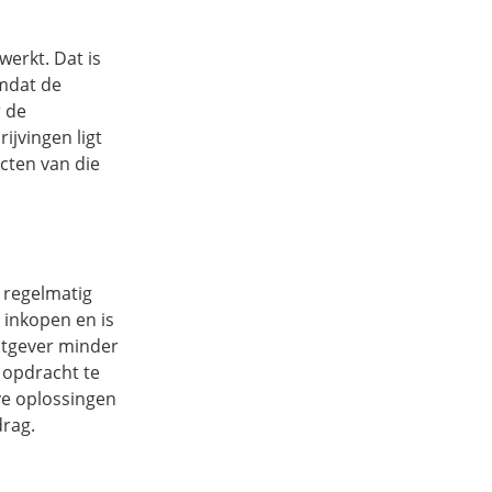
erkt. Dat is
mdat de
r de
ijvingen ligt
ecten van die
 regelmatig
 inkopen en is
htgever minder
 opdracht te
ve oplossingen
drag.