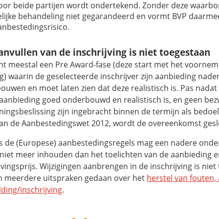
oor beide partijen wordt ondertekend. Zonder deze waarbo
elijke behandeling niet gegarandeerd en vormt BVP daarme
anbestedingsrisico.
anvullen van de inschrijving is niet toegestaan
nt meestal een Pre Award-fase (deze start met het voornem
g) waarin de geselecteerde inschrijver zijn aanbieding nad
uwen en moet laten zien dat deze realistisch is. Pas nadat
 aanbieding goed onderbouwd en realistisch is, en geen be
ingsbeslissing zijn ingebracht binnen de termijn als bedoeld
van de Aanbestedingswet 2012, wordt de overeenkomst gesl
s de (Europese) aanbestedingsregels mag een nadere ond
 niet meer inhouden dan het toelichten van de aanbieding 
jvingsprijs. Wijzigingen aanbrengen in de inschrijving is nie
jn meerdere uitspraken gedaan over het
herstel van fouten,
ding/inschrijving
.