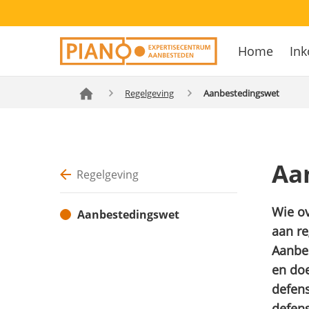
Overslaan
Secondary
en
Home
Ink
navigation
naar
Hoofdnavig
de
inhoud
Regelgeving
Aanbestedingswet
gaan
Aa
Regelgeving
Wie o
Aanbestedingswet
aan re
Aanbes
en doe
defens
defens