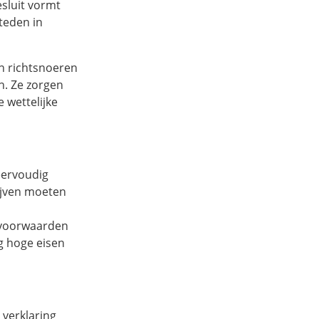
sluit vormt
teden in
n richtsnoeren
n. Ze zorgen
 wettelijke
eervoudig
ijven moeten
n voorwaarden
g hoge eisen
 verklaring