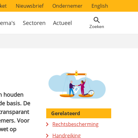
ket
Nieuwsbrief
Ondernemer
English
ema's
Sectoren
Actueel
Zoeken
ch houden
de basis. De
transparant
Gerelateerd
emers. Voor
Rechtsbescherming
swet op
Handreiking