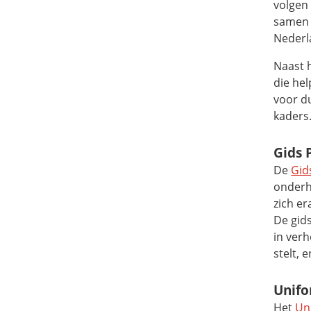
volgen
samen 
Nederl
Naast 
die he
voor du
kaders
Gids 
De
Gid
onderh
zich e
De gid
in ver
stelt, 
Unifo
Het
Un