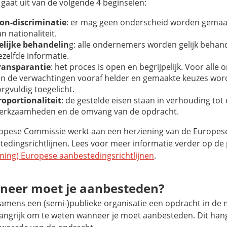
gaat uit van de volgende 4 beginselen:
on-discriminatie
: er mag geen onderscheid worden gemaa
an nationaliteit.
elijke behandelin
g: alle ondernemers worden gelijk behand
ezelfde informatie.
ransparantie
: het proces is open en begrijpelijk. Voor all
ijn de verwachtingen vooraf helder en gemaakte keuzes wo
orgvuldig toegelicht.
roportionaliteit
: de gestelde eisen staan in verhouding tot
erkzaamheden en de omvang van de opdracht.
opese Commissie werkt aan een herziening van de Europes
tedingsrichtlijnen. Lees voor meer informatie verder op de
ening) Europese aanbestedingsrichtlijnen
.
neer moet je aanbesteden?
namens een (semi-)publieke organisatie een opdracht in de m
langrijk om te weten wanneer je moet aanbesteden. Dit hang