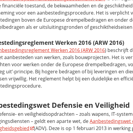
e financiële toestand, de bekwaamheden en de geschiktheid
eming voor een aanbestedingsprocedure. Het is verplicht 
tedingen boven de Europese drempelbedragen en onder d
lbedragen als er uitsluitingsgronden of geschiktheidseisen 
stedingsreglement Werken 2016 (ARW 2016)
nbestedingsreglement Werken 2016 (ARW 2016
) beschrijft
t aanbesteden van werken, zoals bouwprojecten. Het is verp
hten voor werken onder de Europese drempelbedragen, vol
leg uit’-principe. Bij hogere bedragen of bij leveringen en die
en vrijwillig. Het reglement helpt bij een duidelijke en effici
tedingsprocedure.
estedingswet Defensie en Veiligheid
efensie- en veiligheidsopdrachten – zoals wapens, IT-system
gingsdiensten – geldt een aparte wet, de
Aanbestedingswet 
igheidsgebied
(ADV). Deze is op 1 februari 2013 in werking