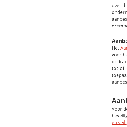
over d
ondern
aanbes
drempe
Aanbe
Het
Aa
voor he
opdrac
toe of 
toepass
aanbes
Aanb
Voor d
beveili
en veil