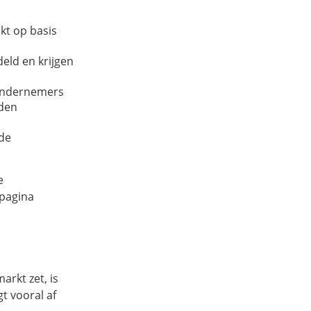
kt op basis
eld en krijgen
e ondernemers
rden
 de
e
 pagina
arkt zet, is
t vooral af