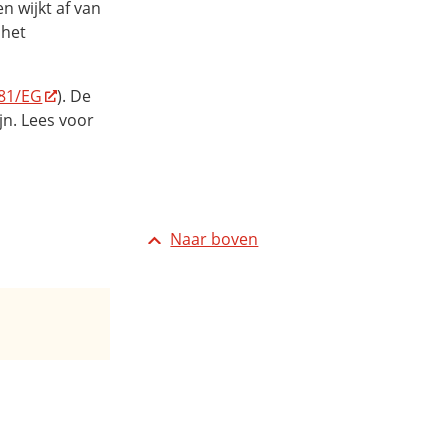
n wijkt af van
 het
81/EG
). De
jn. Lees voor
Naar boven