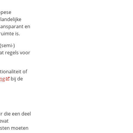
opese
landelijke
transparant en
uimte is.
(semi-)
at regels voor
ionaliteit of
ing
bij de
r die een deel
evat
ensten moeten