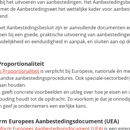
 bij het uitvoeren van aanbestedingen. Het Aanbestedingsbe
met de Aanbestedingswet het wettelijke kader voor aanbes
and.
het Aanbestedingsbesluit zijn er aanvullende documenten e
lpen bij een goede, praktische uitvoering van aanbestedinge
idelijkheid en eenduidigheid in aanpak, en sluiten aan op de
.
Proportionaliteit
s Proportionaliteit
is verplicht bij Europese, nationale én m
andse aanbestedingsprocedures. Ook speciale-sectorbedr
raan houden.
s geeft concrete voorbeelden en uitleg over hoe je eisen e
houding houdt tot de opdracht. Zo voorkom je dat je onnodi
en geef je ondernemers een eerlijke kans.
rm Europees Aanbestedingsdocument (UEA)
iform Europees Aanbestedingsdocument (UEA)
is een eigen