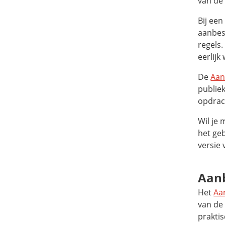
van de
Bij ee
aanbes
regels
eerlijk
De
Aan
publie
opdrac
Wil je 
het ge
versie 
Aanb
Het
Aa
van de
prakti