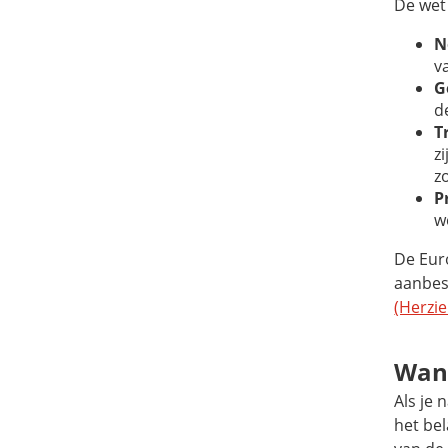
De wet 
N
v
G
d
T
z
z
P
w
De Eur
aanbes
(Herzi
Wan
Als je 
het be