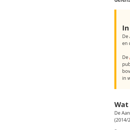
In
De 
en 
De
pub
bov
in 
Wat 
De Aan
(2014/