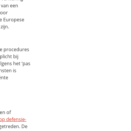
 van een
voor
e Europese
zijn.
 de procedures
licht bij
gens het ‘pas
nsten is
ënte
en of
op defensie-
 getreden. De