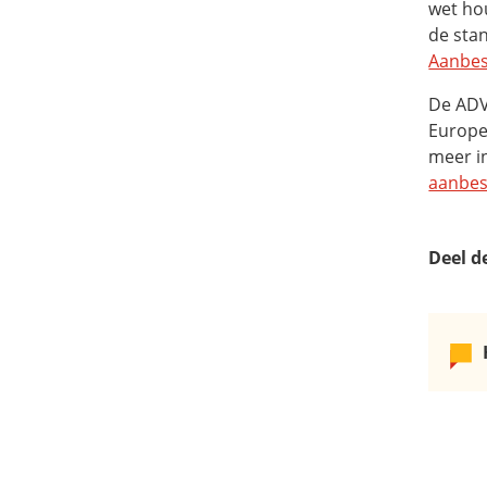
wet hou
de sta
Aanbes
De ADV 
Europe
meer i
aanbes
Deel d