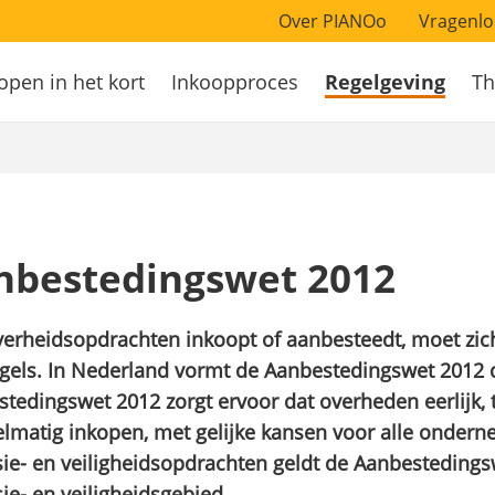
Over PIANOo
Vragenlo
open in het kort
Inkoopproces
Regelgeving
Th
atie
nbestedingswet 2012
verheidsopdrachten inkoopt of aanbesteedt, moet zi
gels. In Nederland vormt de Aanbestedingswet 2012 
tedingswet 2012 zorgt ervoor dat overheden eerlijk, 
lmatig inkopen, met gelijke kansen voor alle ondern
ie- en veiligheidsopdrachten geldt de Aanbesteding
ie- en veiligheidsgebied.