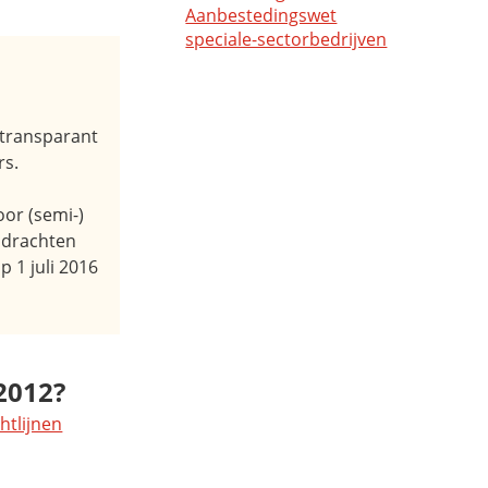
Aanbestedingswet
speciale-sectorbedrijven
 transparant
rs.
or (semi-)
opdrachten
 1 juli 2016
2012?
htlijnen