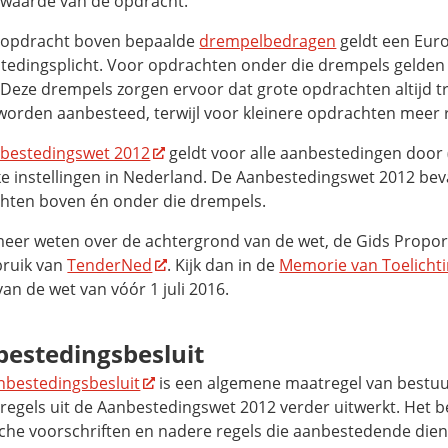
 waarde van de opdracht.
n opdracht boven bepaalde
drempelbedragen
geldt een Eur
tedingsplicht. Voor opdrachten onder die drempels gelden 
. Deze drempels zorgen ervoor dat grote opdrachten altijd 
 worden aanbesteed, terwijl voor kleinere opdrachten meer r
bestedingswet 2012
geldt voor alle aanbestedingen door 
ke instellingen in Nederland. De Aanbestedingswet 2012 bev
hten boven én onder die drempels.
meer weten over de achtergrond van de wet, de Gids Proport
bruik van
TenderNed
. Kijk dan in de
Memorie van Toelicht
van de wet van vóór 1 juli 2016.
estedingsbesluit
nbestedingsbesluit
is een algemene maatregel van bestuu
 regels uit de Aanbestedingswet 2012 verder uitwerkt. Het b
sche voorschriften en nadere regels die aanbestedende di