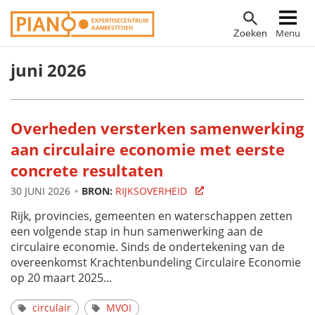
Overslaan
Hoofdnavigatie
Menu
Zoeken
en
naar
juni 2026
de
inhoud
gaan
Overheden versterken samenwerking
aan circulaire economie met eerste
concrete resultaten
30 JUNI 2026
BRON:
RIJKSOVERHEID
Rijk, provincies, gemeenten en waterschappen zetten
een volgende stap in hun samenwerking aan de
circulaire economie. Sinds de ondertekening van de
overeenkomst Krachtenbundeling Circulaire Economie
op 20 maart 2025...
circulair
MVOI