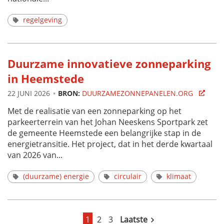
regelgeving
Duurzame innovatieve zonneparking
in Heemstede
22 JUNI 2026
BRON:
DUURZAMEZONNEPANELEN.ORG
Met de realisatie van een zonneparking op het
parkeerterrein van het Johan Neeskens Sportpark zet
de gemeente Heemstede een belangrijke stap in de
energietransitie. Het project, dat in het derde kwartaal
van 2026 van...
(duurzame) energie
circulair
klimaat
1
Pagina
2
Pagina
3
Laatste
Laatste