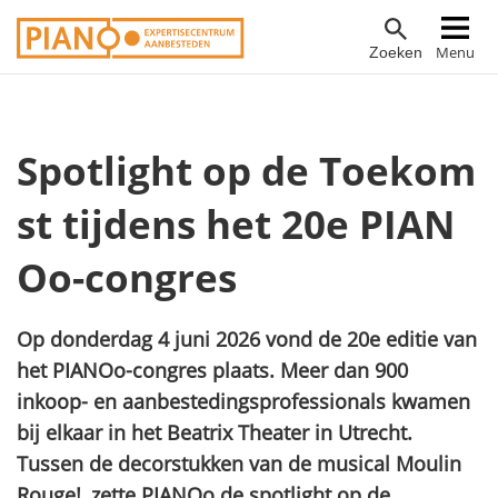
Overslaan
Hoofdnavigatie
Menu
Zoeken
en
naar
de
inhoud
Spotlight op de Toekom
gaan
st tijdens het 20e PIAN
Oo-congres
Op donderdag 4 juni 2026 vond de 20e editie van
het PIANOo-congres plaats. Meer dan 900
inkoop- en aanbestedingsprofessionals kwamen
bij elkaar in het Beatrix Theater in Utrecht.
Tussen de decorstukken van de musical Moulin
Rouge!, zette PIANOo de spotlight op de