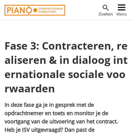
Overslaan
Hoofdnavigatie
Menu
Zoeken
en
naar
de
inhoud
Fase 3: Contracteren, re
gaan
aliseren & in dialoog int
ernationale sociale voo
rwaarden
In deze fase ga je in gesprek met de
opdrachtnemer en toets en monitor je de
voortgang van de uitvoering van het contract.
Heb je ISV uitgevraagd? Dan past de