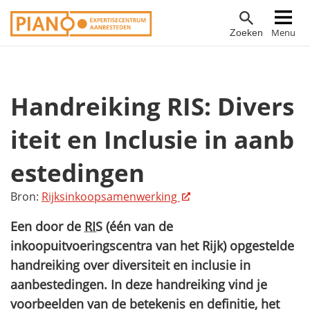
Overslaan
Hoofdnavigatie
Menu
Zoeken
en
naar
de
inhoud
Handreiking RIS: Divers
gaan
iteit en Inclusie in aanb
estedingen
Bron:
Rijksinkoopsamenwerking
Een door de
RIS
(één van de
inkoopuitvoeringscentra van het Rijk) opgestelde
handreiking over diversiteit en inclusie in
aanbestedingen. In deze handreiking vind je
voorbeelden van de betekenis en definitie, het