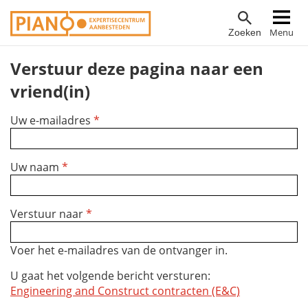
Overslaan
Hoofdnavigatie
Menu
Zoeken
en
naar
Verstuur deze pagina naar een
de
inhoud
vriend(in)
gaan
Uw e-mailadres
*
Uw naam
*
Verstuur naar
*
Voer het e-mailadres van de ontvanger in.
U gaat het volgende bericht versturen:
Engineering and Construct contracten (E&C)