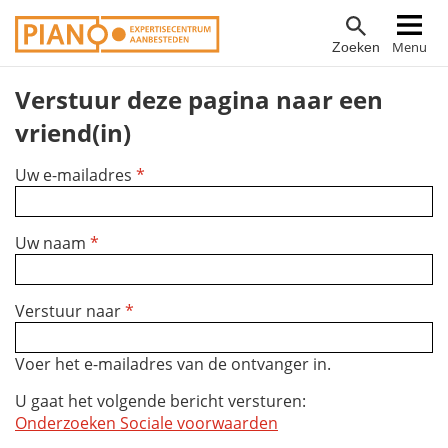
Overslaan
Hoofdnavigatie
Menu
Zoeken
en
naar
Verstuur deze pagina naar een
de
inhoud
vriend(in)
gaan
Uw e-mailadres
*
Uw naam
*
Verstuur naar
*
Voer het e-mailadres van de ontvanger in.
U gaat het volgende bericht versturen:
Onderzoeken Sociale voorwaarden