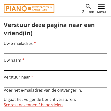
Overslaan
Hoofdnavigatie
Menu
Zoeken
en
naar
Verstuur deze pagina naar een
de
inhoud
vriend(in)
gaan
Uw e-mailadres
*
Uw naam
*
Verstuur naar
*
Voer het e-mailadres van de ontvanger in.
U gaat het volgende bericht versturen:
Scores toekennen / beoordelen