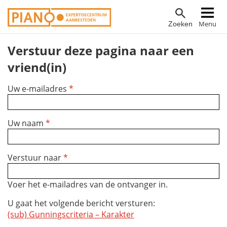
Overslaan
Hoofdnavigatie
Menu
Zoeken
en
naar
Verstuur deze pagina naar een
de
inhoud
vriend(in)
gaan
Uw e-mailadres
*
Uw naam
*
Verstuur naar
*
Voer het e-mailadres van de ontvanger in.
U gaat het volgende bericht versturen:
(sub) Gunningscriteria – Karakter