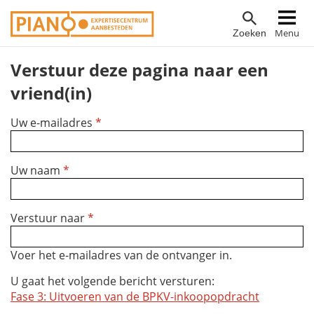
Overslaan
Hoofdnavigatie
Menu
Zoeken
en
naar
Verstuur deze pagina naar een
de
inhoud
vriend(in)
gaan
Uw e-mailadres
*
Uw naam
*
Verstuur naar
*
Voer het e-mailadres van de ontvanger in.
U gaat het volgende bericht versturen:
Fase 3: Uitvoeren van de BPKV-inkoopopdracht