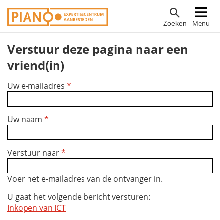
Overslaan
Hoofdnavigatie
Menu
Zoeken
en
naar
Verstuur deze pagina naar een
de
inhoud
vriend(in)
gaan
Uw e-mailadres
*
Uw naam
*
Verstuur naar
*
Voer het e-mailadres van de ontvanger in.
U gaat het volgende bericht versturen:
Inkopen van ICT