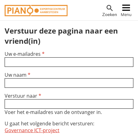
Overslaan
Hoofdnavigatie
Menu
Zoeken
en
naar
Verstuur deze pagina naar een
de
inhoud
vriend(in)
gaan
Uw e-mailadres
*
Uw naam
*
Verstuur naar
*
Voer het e-mailadres van de ontvanger in.
U gaat het volgende bericht versturen:
Governance ICT-project