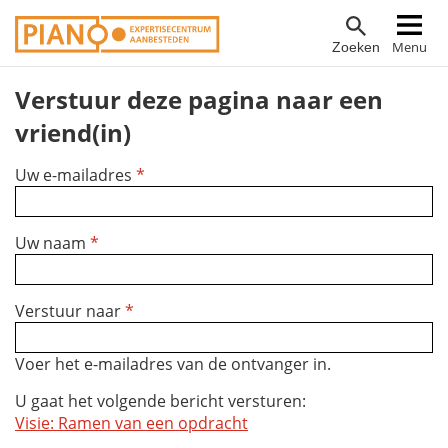
Overslaan
Hoofdnavigatie
Menu
Zoeken
en
naar
Verstuur deze pagina naar een
de
inhoud
vriend(in)
gaan
Uw e-mailadres
*
Uw naam
*
Verstuur naar
*
Voer het e-mailadres van de ontvanger in.
U gaat het volgende bericht versturen:
Visie: Ramen van een opdracht