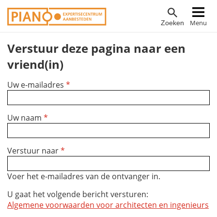
Overslaan
Hoofdnavigatie
Menu
Zoeken
en
naar
Verstuur deze pagina naar een
de
inhoud
vriend(in)
gaan
Uw e-mailadres
*
Uw naam
*
Verstuur naar
*
Voer het e-mailadres van de ontvanger in.
U gaat het volgende bericht versturen:
Algemene voorwaarden voor architecten en ingenieurs