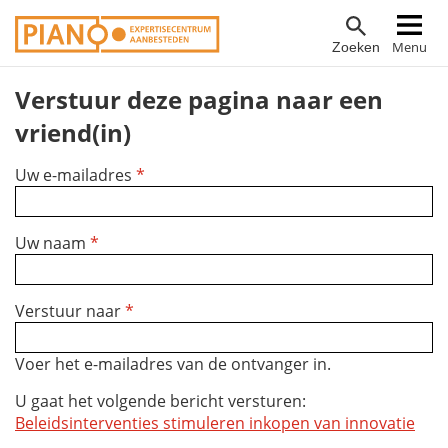
Overslaan
Hoofdnavigatie
Menu
Zoeken
en
naar
Verstuur deze pagina naar een
de
inhoud
vriend(in)
gaan
Uw e-mailadres
*
Uw naam
*
Verstuur naar
*
Voer het e-mailadres van de ontvanger in.
U gaat het volgende bericht versturen:
Beleidsinterventies stimuleren inkopen van innovatie