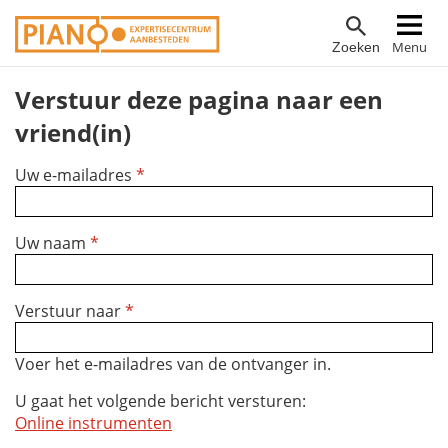
Overslaan
Hoofdnavigatie
Menu
Zoeken
en
naar
Verstuur deze pagina naar een
de
inhoud
vriend(in)
gaan
Uw e-mailadres
*
Uw naam
*
Verstuur naar
*
Voer het e-mailadres van de ontvanger in.
U gaat het volgende bericht versturen:
Online instrumenten