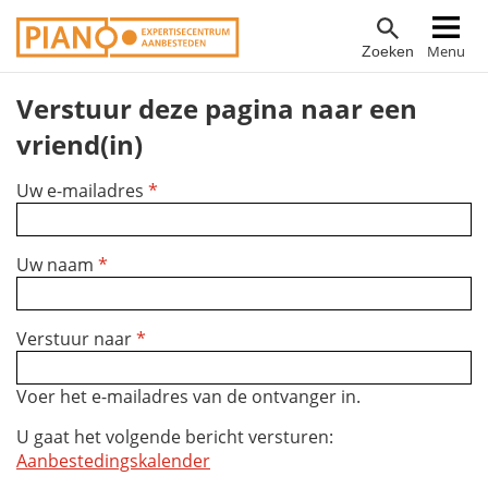
Overslaan
Hoofdnavigatie
Menu
Zoeken
en
naar
Verstuur deze pagina naar een
de
inhoud
vriend(in)
gaan
Uw e-mailadres
*
Uw naam
*
Verstuur naar
*
Voer het e-mailadres van de ontvanger in.
U gaat het volgende bericht versturen:
Aanbestedingskalender