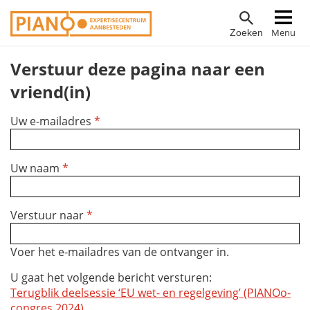
Overslaan
Hoofdnavigatie
Menu
Zoeken
en
naar
Verstuur deze pagina naar een
de
inhoud
vriend(in)
gaan
Uw e-mailadres
*
Uw naam
*
Verstuur naar
*
Voer het e-mailadres van de ontvanger in.
U gaat het volgende bericht versturen:
Terugblik deelsessie ‘EU wet- en regelgeving’ (PIANOo-
congres 2024)