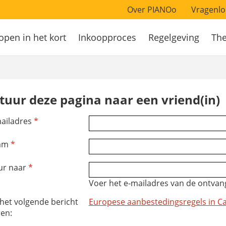
Over PIANOo
Vragenlo
open in het kort
Inkoopproces
Regelgeving
Th
atie
tuur deze pagina naar een vriend(in)
ailadres
*
am
*
ur naar
*
Voer het e-mailadres van de ontvang
 het volgende bericht
Europese aanbestedingsregels in Ca
ren: