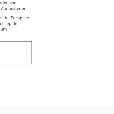
onden van
m Aanbesteden
ft in 'Europese
l ' op de
trum