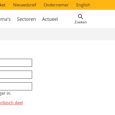
ket
Nieuwsbrief
Ondernemer
English
ema's
Sectoren
Actueel
Zoeken
er in.
ribisch deel