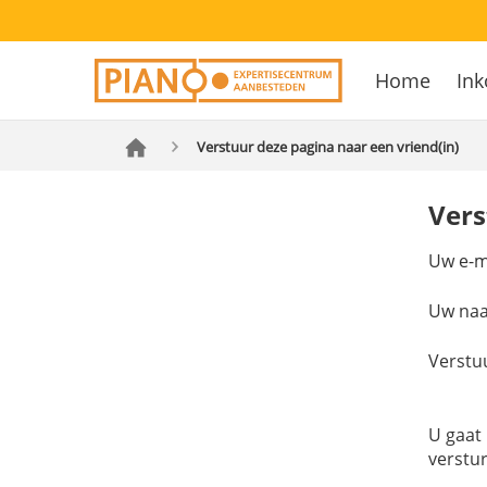
Overslaan
Secondary
en
Home
Ink
navigation
naar
Hoofdnavig
de
inhoud
Verstuur deze pagina naar een vriend(in)
gaan
Vers
Uw e-m
Uw na
Verstu
U gaat
verstu