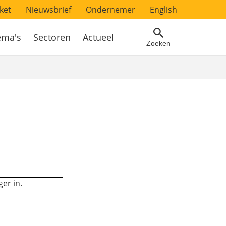
ket
Nieuwsbrief
Ondernemer
English
ema's
Sectoren
Actueel
Zoeken
er in.