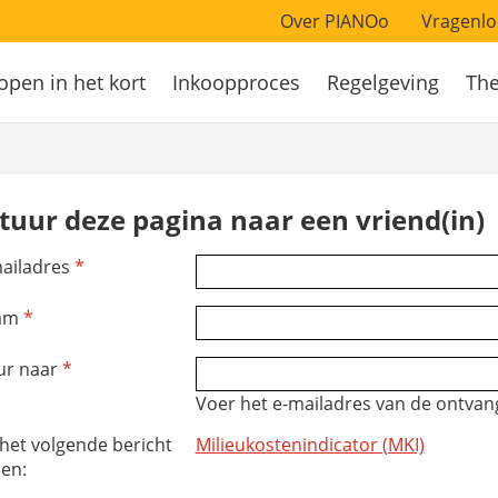
Over PIANOo
Vragenlo
open in het kort
Inkoopproces
Regelgeving
Th
atie
tuur deze pagina naar een vriend(in)
ailadres
*
am
*
ur naar
*
Voer het e-mailadres van de ontvang
 het volgende bericht
Milieukostenindicator (MKI)
ren: