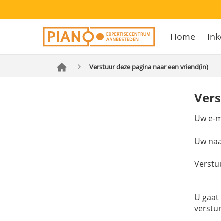
Overslaan
Secondary
en
Home
Ink
navigation
naar
Hoofdnavig
de
inhoud
Verstuur deze pagina naar een vriend(in)
gaan
Vers
Uw e-m
Uw na
Verstu
U gaat
verstu