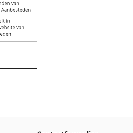
onden van
m Aanbesteden
ft in
website van
teden