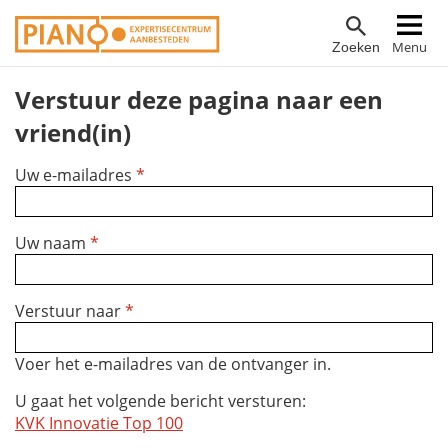
Overslaan
Hoofdnavigatie
Menu
Zoeken
en
naar
Verstuur deze pagina naar een
de
inhoud
vriend(in)
gaan
Uw e-mailadres
*
Uw naam
*
Verstuur naar
*
Voer het e-mailadres van de ontvanger in.
U gaat het volgende bericht versturen:
KVK Innovatie Top 100