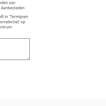
onden van
m Aanbesteden
ft in 'Termijnen
rselectie)' op
centrum