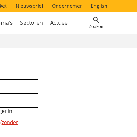
ket
Nieuwsbrief
Ondernemer
English
ema's
Sectoren
Actueel
Zoeken
er in.
 (zonder