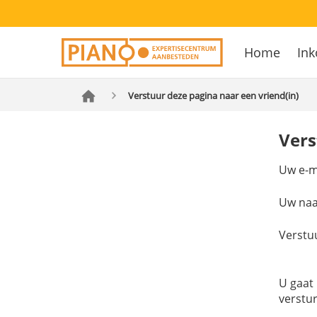
Overslaan
Secondary
en
Home
Ink
navigation
naar
Hoofdnavig
de
inhoud
Verstuur deze pagina naar een vriend(in)
gaan
Vers
Uw e-m
Uw na
Verstu
U gaat
verstu