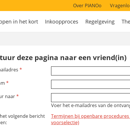
Over PIANOo
Vragenlo
open in het kort
Inkoopproces
Regelgeving
Th
atie
tuur deze pagina naar een vriend(in)
ailadres
*
am
*
ur naar
*
Voer het e-mailadres van de ontvang
 het volgende bericht
Termijnen bij openbare procedures
ren:
voorselectie)