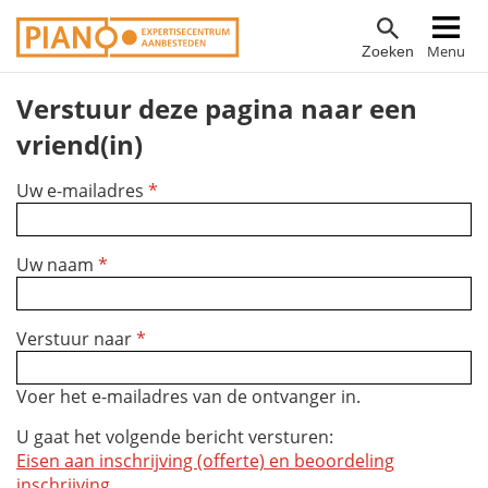
Overslaan
Hoofdnavigatie
Menu
Zoeken
en
naar
Verstuur deze pagina naar een
de
inhoud
vriend(in)
gaan
Uw e-mailadres
*
Uw naam
*
Verstuur naar
*
Voer het e-mailadres van de ontvanger in.
U gaat het volgende bericht versturen:
Eisen aan inschrijving (offerte) en beoordeling
inschrijving